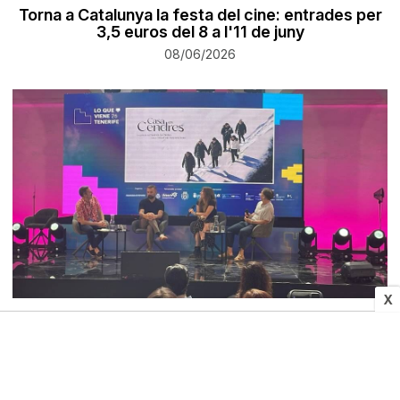
Torna a Catalunya la festa del cine: entrades per
3,5 euros del 8 a l'11 de juny
08/06/2026
X
INDÚSTRIA AUDIOVISUAL
Sábado Time anuncia que el rodatge de «Casa en
cendres» començarà a l'hivern: primers detalls
de la pel·lícula
05/06/2026