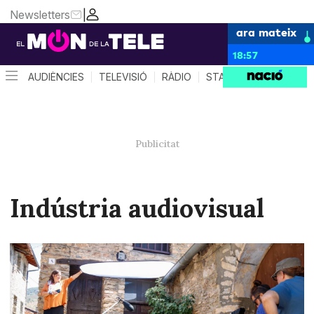
Newsletters
|
ara mateix
18:57
AUDIÈNCIES
TELEVISIÓ
RÀDIO
STAR SYSTEM
QUÈ 
Indústria audiovisual