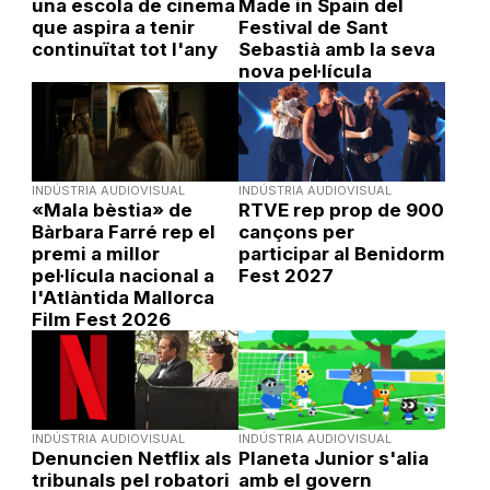
una escola de cinema
Made in Spain del
que aspira a tenir
Festival de Sant
continuïtat tot l'any
Sebastià amb la seva
nova pel·lícula
INDÚSTRIA AUDIOVISUAL
INDÚSTRIA AUDIOVISUAL
«Mala bèstia» de
RTVE rep prop de 900
Bàrbara Farré rep el
cançons per
premi a millor
participar al Benidorm
pel·lícula nacional a
Fest 2027
l'Atlàntida Mallorca
Film Fest 2026
INDÚSTRIA AUDIOVISUAL
INDÚSTRIA AUDIOVISUAL
Denuncien Netflix als
Planeta Junior s'alia
tribunals pel robatori
amb el govern