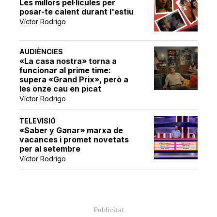
Les millors pel·lícules per
posar-te calent durant l'estiu
Víctor Rodrigo
AUDIÈNCIES
«La casa nostra» torna a
funcionar al prime time:
supera «Grand Prix», però a
les onze cau en picat
Víctor Rodrigo
TELEVISIÓ
«Saber y Ganar» marxa de
vacances i promet novetats
per al setembre
Víctor Rodrigo