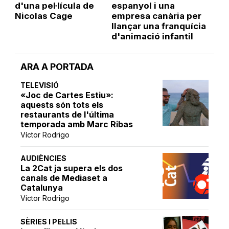
d'una pel·lícula de
espanyol i una
Nicolas Cage
empresa canària per
llançar una franquícia
d'animació infantil
ARA A PORTADA
TELEVISIÓ
«Joc de Cartes Estiu»:
aquests són tots els
restaurants de l'última
temporada amb Marc Ribas
Víctor Rodrigo
AUDIÈNCIES
La 2Cat ja supera els dos
canals de Mediaset a
Catalunya
Víctor Rodrigo
SÈRIES I PEL·LIS