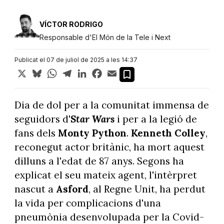
VÍCTOR RODRIGO
Responsable d'El Món de la Tele i Next
Publicat el 07 de juliol de 2025 a les 14:37
X
Bluesky
WhatsApp
Telegram
LinkedIn
Facebook
Email
Dia de dol per a la comunitat immensa de
seguidors d'
Star Wars
i per a la legió de
fans dels
Monty Python
.
Kenneth Colley
,
reconegut actor britànic, ha mort aquest
dilluns a l'edat de 87 anys. Segons ha
explicat el seu mateix agent, l'intèrpret
nascut a
Asford
, al Regne Unit, ha perdut
la vida per complicacions d'una
pneumònia desenvolupada per la Covid-