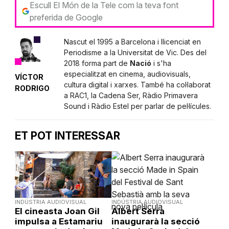
Escull El Món de la Tele com la teva font
preferida de Google
Nascut el 1995 a Barcelona i llicenciat en
Periodisme a la Universitat de Vic. Des del
2018 forma part de
Nació
i s'ha
especialitzat en cinema, audiovisuals,
VÍCTOR
cultura digital i xarxes. També ha col·laborat
RODRIGO
a RAC1, la Cadena Ser, Ràdio Primavera
Sound i Ràdio Estel per parlar de pel·lícules.
ET POT INTERESSAR
INDÚSTRIA AUDIOVISUAL
INDÚSTRIA AUDIOVISUAL
El cineasta Joan Gil
Albert Serra
impulsa a Estamariu
inaugurarà la secció