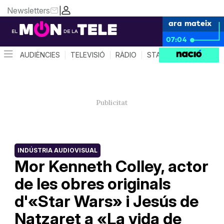
Newsletters
|
ara mateix
07:04
AUDIÈNCIES
TELEVISIÓ
RÀDIO
STAR SYSTEM
QUÈ 
INDÚSTRIA AUDIOVISUAL
Mor Kenneth Colley, actor
de les obres originals
d'«Star Wars» i Jesús de
Natzaret a «La vida de