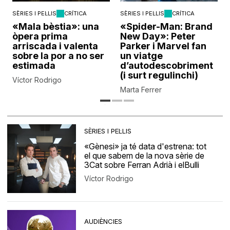
SÈRIES I PEL·LIS
CRÍTICA
SÈRIES I PEL·LIS
CRÍTICA
«Mala bèstia»: una
«Spider-Man: Brand
òpera prima
New Day»: Peter
arriscada i valenta
Parker i Marvel fan
sobre la por a no ser
un viatge
estimada
d’autodescobriment
(i surt regulinchi)
Víctor Rodrigo
Marta Ferrer
SÈRIES I PEL·LIS
«Gènesi» ja té data d'estrena: tot
el que sabem de la nova sèrie de
3Cat sobre Ferran Adrià i elBulli
Víctor Rodrigo
AUDIÈNCIES