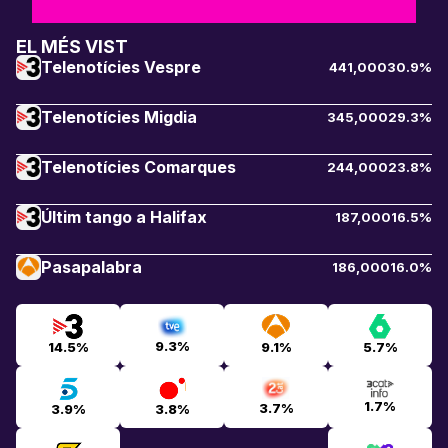
EL MÉS VIST
Telenotícies Vespre
441,000
30.9%
Telenotícies Migdia
345,000
29.3%
Telenotícies Comarques
244,000
23.8%
Últim tango a Halifax
187,000
16.5%
Pasapalabra
186,000
16.0%
9.3%
14.5%
9.1%
5.7%
1.7%
3.7%
3.9%
3.8%