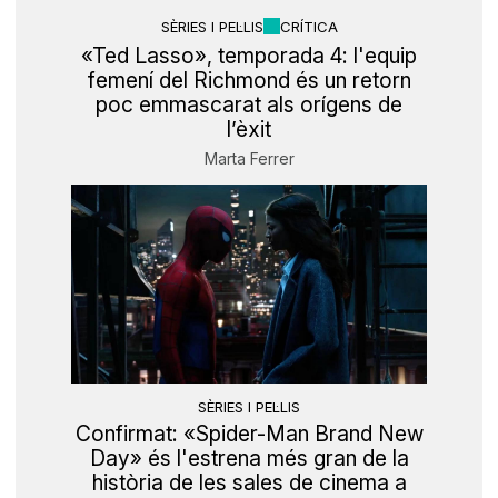
SÈRIES I PEL·LIS
CRÍTICA
«Ted Lasso», temporada 4: l'equip
femení del Richmond és un retorn
poc emmascarat als orígens de
l’èxit
Marta Ferrer
SÈRIES I PEL·LIS
Confirmat: «Spider-Man Brand New
Day» és l'estrena més gran de la
història de les sales de cinema a