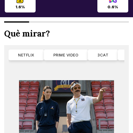
1.6%
0.6%
Què mirar?
NETFLIX
PRIME VIDEO
3CAT
M