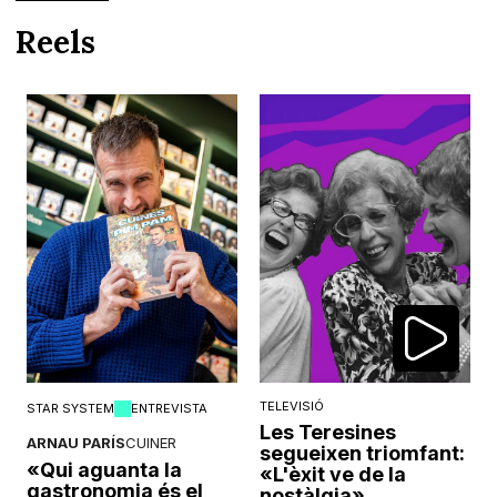
Reels
TELEVISIÓ
STAR SYSTEM
ENTREVISTA
Les Teresines
ARNAU PARÍS
CUINER
segueixen triomfant:
«Qui aguanta la
«L'èxit ve de la
gastronomia és el
nostàlgia»