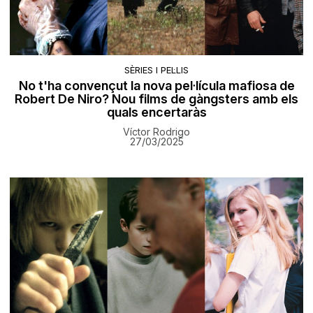
SÈRIES I PEL·LIS
No t'ha convençut la nova pel·lícula mafiosa de
Robert De Niro? Nou films de gàngsters amb els
quals encertaràs
Víctor Rodrigo
27/03/2025