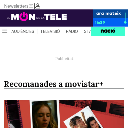
Newsletters
|
ara mateix
16:39
AUDIÈNCIES
TELEVISIÓ
RÀDIO
STAR SYSTEM
QUÈ 
recomanades a movistar+