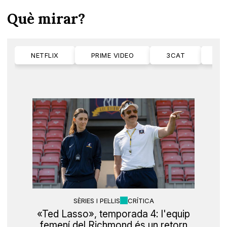
Què mirar?
NETFLIX
PRIME VIDEO
3CAT
M
SÈRIES I PEL·LIS
CRÍTICA
«Ted Lasso», temporada 4: l'equip
femení del Richmond és un retorn