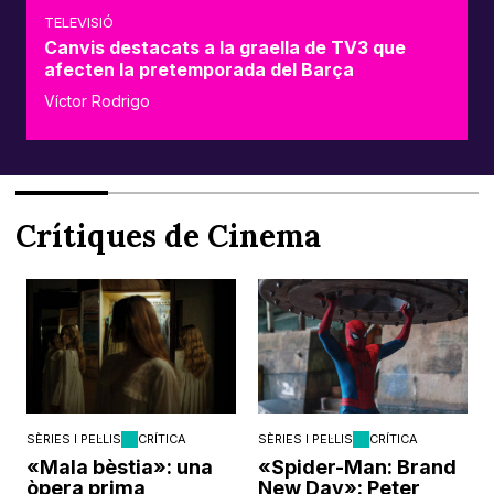
TELEVISIÓ
Canvis destacats a la graella de TV3 que
afecten la pretemporada del Barça
Víctor Rodrigo
Crítiques de Cinema
SÈRIES I PEL·LIS
CRÍTICA
SÈRIES I PEL·LIS
CRÍTICA
«Mala bèstia»: una
«Spider-Man: Brand
òpera prima
New Day»: Peter