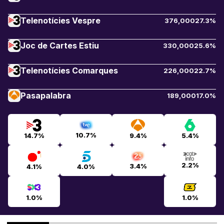
Telenotícies Vespre
376,000
27.3%
Joc de Cartes Estiu
330,000
25.6%
Telenotícies Comarques
226,000
22.7%
Pasapalabra
189,000
17.0%
10.7%
14.7%
9.4%
5.4%
2.2%
3.4%
4.1%
4.0%
1.0%
1.0%