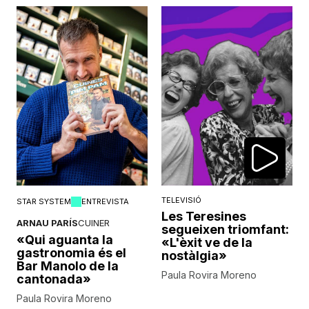
TELEVISIÓ
STAR SYSTEM
ENTREVISTA
Les Teresines
ARNAU PARÍS
CUINER
segueixen triomfant:
«Qui aguanta la
«L'èxit ve de la
gastronomia és el
nostàlgia»
Bar Manolo de la
Paula Rovira Moreno
cantonada»
Paula Rovira Moreno