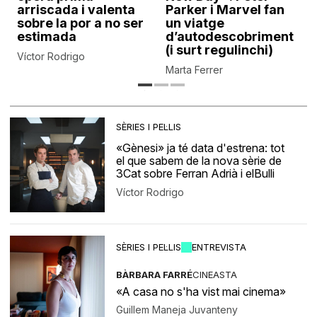
arriscada i valenta
Parker i Marvel fan
sobre la por a no ser
un viatge
estimada
d’autodescobriment
(i surt regulinchi)
Víctor Rodrigo
Marta Ferrer
SÈRIES I PEL·LIS
«Gènesi» ja té data d'estrena: tot
el que sabem de la nova sèrie de
3Cat sobre Ferran Adrià i elBulli
Víctor Rodrigo
SÈRIES I PEL·LIS
ENTREVISTA
BÀRBARA FARRÉ
CINEASTA
«A casa no s'ha vist mai cinema»
Guillem Maneja Juvanteny