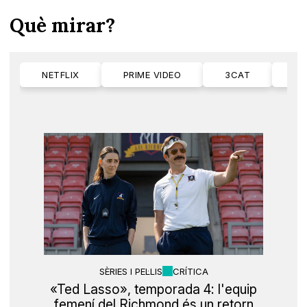
Què mirar?
NETFLIX
PRIME VIDEO
3CAT
M
SÈRIES I PEL·LIS
CRÍTICA
«Ted Lasso», temporada 4: l'equip
femení del Richmond és un retorn