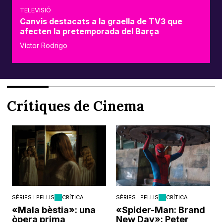
TELEVISIÓ
Canvis destacats a la graella de TV3 que
afecten la pretemporada del Barça
Víctor Rodrigo
Crítiques de Cinema
SÈRIES I PEL·LIS
CRÍTICA
SÈRIES I PEL·LIS
CRÍTICA
«Mala bèstia»: una
«Spider-Man: Brand
òpera prima
New Day»: Peter