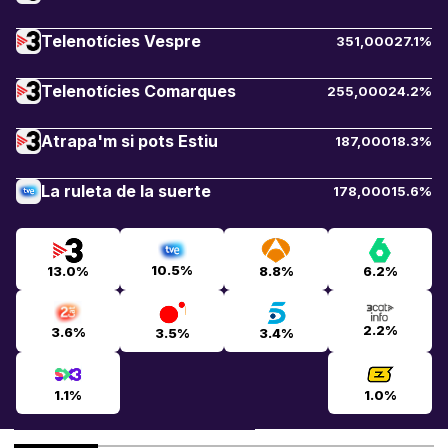
Telenotícies Vespre
351,000
27.1%
Telenotícies Comarques
255,000
24.2%
Atrapa'm si pots Estiu
187,000
18.3%
La ruleta de la suerte
178,000
15.6%
10.5%
13.0%
8.8%
6.2%
2.2%
3.6%
3.5%
3.4%
1.1%
1.0%