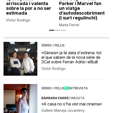
arriscada i valenta
Parker i Marvel fan
sobre la por a no ser
un viatge
estimada
d’autodescobriment
(i surt regulinchi)
Víctor Rodrigo
Marta Ferrer
SÈRIES I PEL·LIS
«Gènesi» ja té data d'estrena: tot
el que sabem de la nova sèrie de
3Cat sobre Ferran Adrià i elBulli
Víctor Rodrigo
SÈRIES I PEL·LIS
ENTREVISTA
BÀRBARA FARRÉ
CINEASTA
«A casa no s'ha vist mai cinema»
Guillem Maneja Juvanteny