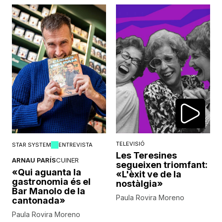
TELEVISIÓ
STAR SYSTEM
ENTREVISTA
Les Teresines
ARNAU PARÍS
CUINER
segueixen triomfant:
«Qui aguanta la
«L'èxit ve de la
gastronomia és el
nostàlgia»
Bar Manolo de la
Paula Rovira Moreno
cantonada»
Paula Rovira Moreno