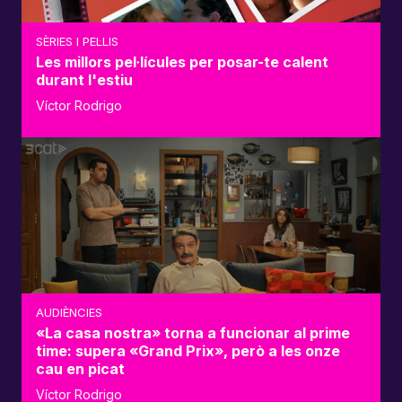
SÈRIES I PEL·LIS
Les millors pel·lícules per posar-te calent
durant l'estiu
Víctor Rodrigo
AUDIÈNCIES
«La casa nostra» torna a funcionar al prime
time: supera «Grand Prix», però a les onze
cau en picat
Víctor Rodrigo