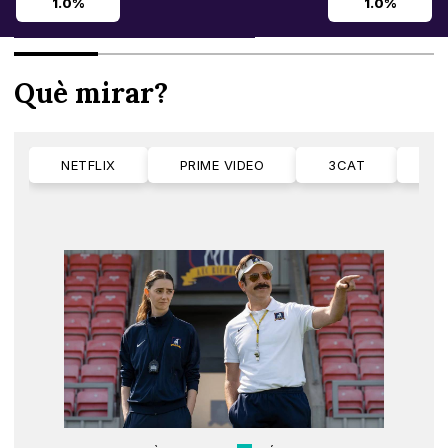
1.0%
1.0%
Què mirar?
NETFLIX
PRIME VIDEO
3CAT
M