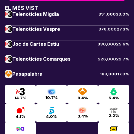
EL MÉS VIST
Telenotícies Migdia
391,000
33.0%
Telenotícies Vespre
376,000
27.3%
Joc de Cartes Estiu
330,000
25.6%
Telenotícies Comarques
226,000
22.7%
Pasapalabra
189,000
17.0%
10.7%
14.7%
9.4%
5.4%
2.2%
3.4%
4.1%
4.0%