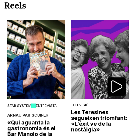
Reels
TELEVISIÓ
STAR SYSTEM
ENTREVISTA
Les Teresines
ARNAU PARÍS
CUINER
segueixen triomfant:
«Qui aguanta la
«L'èxit ve de la
gastronomia és el
nostàlgia»
Bar Manolo de la