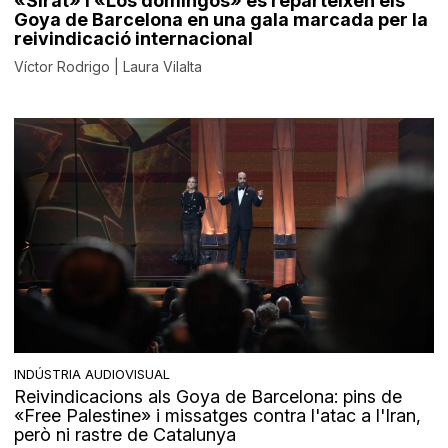
«Sirât» i «Los domingos» es reparteixen els
Goya de Barcelona en una gala marcada per la
reivindicació internacional
Víctor Rodrigo | Laura Vilalta
INDÚSTRIA AUDIOVISUAL
Reivindicacions als Goya de Barcelona: pins de
«Free Palestine» i missatges contra l'atac a l'Iran,
però ni rastre de Catalunya