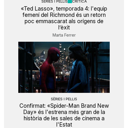
SÈRIES I PEL·LIS
CRÍTICA
«Ted Lasso», temporada 4: l'equip
femení del Richmond és un retorn
poc emmascarat als orígens de
l’èxit
Marta Ferrer
SÈRIES I PEL·LIS
Confirmat: «Spider-Man Brand New
Day» és l'estrena més gran de la
història de les sales de cinema a
l'Estat