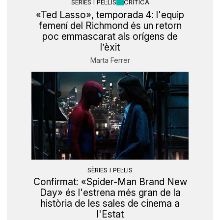
SÈRIES I PEL·LIS
CRÍTICA
«Ted Lasso», temporada 4: l'equip
femení del Richmond és un retorn
poc emmascarat als orígens de
l’èxit
Marta Ferrer
SÈRIES I PEL·LIS
Confirmat: «Spider-Man Brand New
Day» és l'estrena més gran de la
història de les sales de cinema a
l'Estat