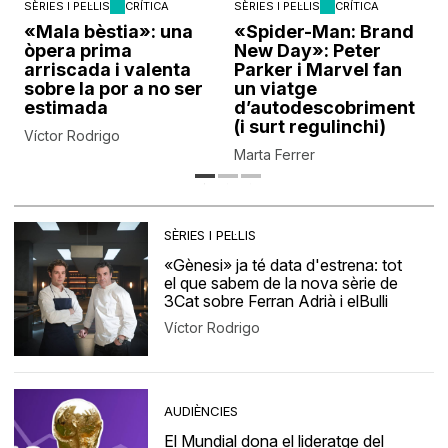
SÈRIES I PEL·LIS
CRÍTICA
SÈRIES I PEL·LIS
CRÍTICA
«Mala bèstia»: una
«Spider-Man: Brand
òpera prima
New Day»: Peter
arriscada i valenta
Parker i Marvel fan
sobre la por a no ser
un viatge
estimada
d’autodescobriment
(i surt regulinchi)
Víctor Rodrigo
Marta Ferrer
SÈRIES I PEL·LIS
«Gènesi» ja té data d'estrena: tot
el que sabem de la nova sèrie de
3Cat sobre Ferran Adrià i elBulli
Víctor Rodrigo
AUDIÈNCIES
El Mundial dona el lideratge del