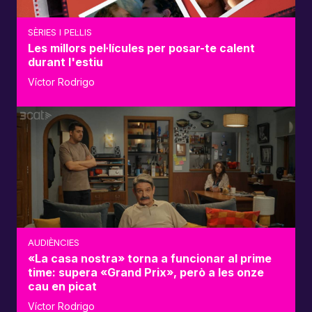
SÈRIES I PEL·LIS
Les millors pel·lícules per posar-te calent
durant l'estiu
Víctor Rodrigo
AUDIÈNCIES
«La casa nostra» torna a funcionar al prime
time: supera «Grand Prix», però a les onze
cau en picat
Víctor Rodrigo