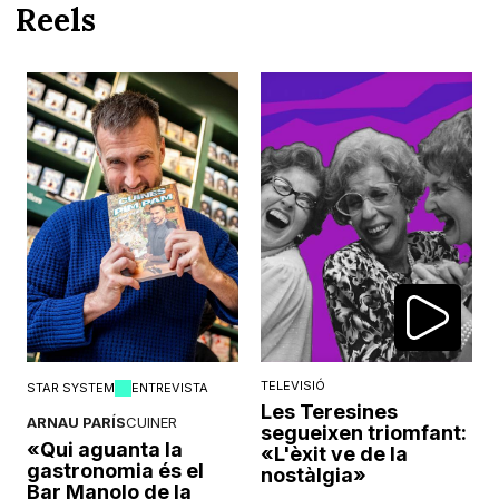
Reels
TELEVISIÓ
STAR SYSTEM
ENTREVISTA
Les Teresines
ARNAU PARÍS
CUINER
segueixen triomfant:
«Qui aguanta la
«L'èxit ve de la
gastronomia és el
nostàlgia»
Bar Manolo de la