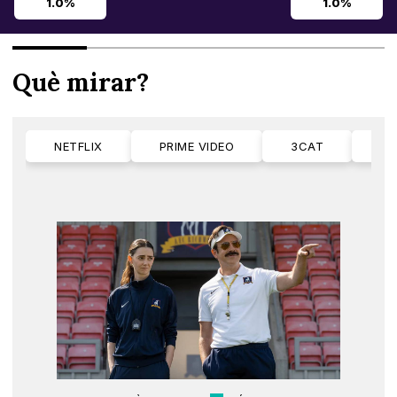
1.0%
1.0%
Què mirar?
NETFLIX
PRIME VIDEO
3CAT
M