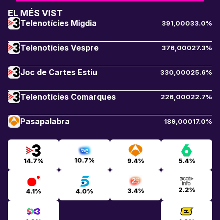
EL MÉS VIST
Telenotícies Migdia
391,000
33.0%
Telenotícies Vespre
376,000
27.3%
Joc de Cartes Estiu
330,000
25.6%
Telenotícies Comarques
226,000
22.7%
Pasapalabra
189,000
17.0%
10.7%
14.7%
9.4%
5.4%
2.2%
3.4%
4.1%
4.0%