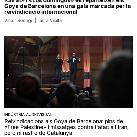
«Sirât» i «Los domingos» es reparteixen els
Goya de Barcelona en una gala marcada per la
reivindicació internacional
Víctor Rodrigo | Laura Vilalta
INDÚSTRIA AUDIOVISUAL
Reivindicacions als Goya de Barcelona: pins de
«Free Palestine» i missatges contra l'atac a l'Iran,
però ni rastre de Catalunya