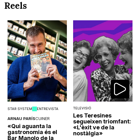
Reels
TELEVISIÓ
STAR SYSTEM
ENTREVISTA
Les Teresines
ARNAU PARÍS
CUINER
segueixen triomfant:
«Qui aguanta la
«L'èxit ve de la
gastronomia és el
nostàlgia»
Bar Manolo de la