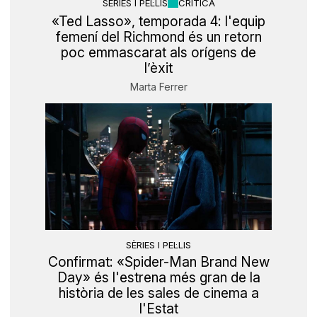
SÈRIES I PEL·LIS
CRÍTICA
«Ted Lasso», temporada 4: l'equip
femení del Richmond és un retorn
poc emmascarat als orígens de
l’èxit
Marta Ferrer
SÈRIES I PEL·LIS
Confirmat: «Spider-Man Brand New
Day» és l'estrena més gran de la
història de les sales de cinema a
l'Estat