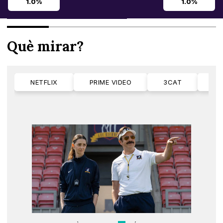
1.0%
1.0%
Què mirar?
NETFLIX
PRIME VIDEO
3CAT
M