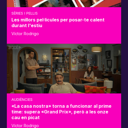
SÈRIES I PEL·LIS
Les millors pel·lícules per posar-te calent
durant l'estiu
Víctor Rodrigo
AUDIÈNCIES
«La casa nostra» torna a funcionar al prime
time: supera «Grand Prix», però a les onze
cau en picat
Víctor Rodrigo