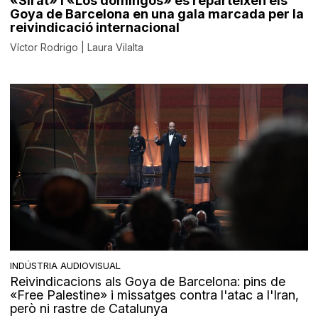
«Sirât» i «Los domingos» es reparteixen els
Goya de Barcelona en una gala marcada per la
reivindicació internacional
Víctor Rodrigo | Laura Vilalta
INDÚSTRIA AUDIOVISUAL
Reivindicacions als Goya de Barcelona: pins de
«Free Palestine» i missatges contra l'atac a l'Iran,
però ni rastre de Catalunya