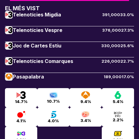
EL MÉS VIST
Telenotícies Migdia
391,000
33.0%
Telenotícies Vespre
376,000
27.3%
Joc de Cartes Estiu
330,000
25.6%
Telenotícies Comarques
226,000
22.7%
Pasapalabra
189,000
17.0%
10.7%
14.7%
9.4%
5.4%
2.2%
3.4%
4.1%
4.0%