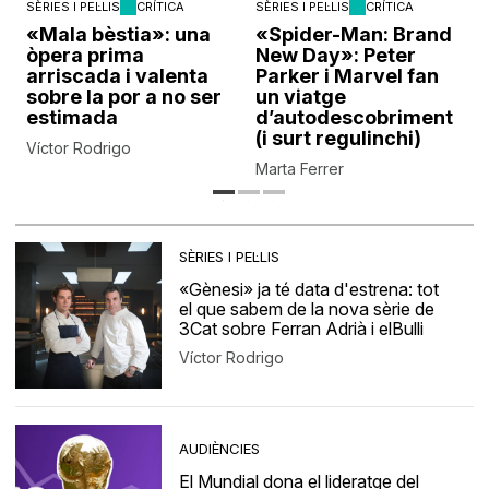
SÈRIES I PEL·LIS
CRÍTICA
SÈRIES I PEL·LIS
CRÍTICA
«Mala bèstia»: una
«Spider-Man: Brand
òpera prima
New Day»: Peter
arriscada i valenta
Parker i Marvel fan
sobre la por a no ser
un viatge
estimada
d’autodescobriment
(i surt regulinchi)
Víctor Rodrigo
Marta Ferrer
SÈRIES I PEL·LIS
«Gènesi» ja té data d'estrena: tot
el que sabem de la nova sèrie de
3Cat sobre Ferran Adrià i elBulli
Víctor Rodrigo
AUDIÈNCIES
El Mundial dona el lideratge del