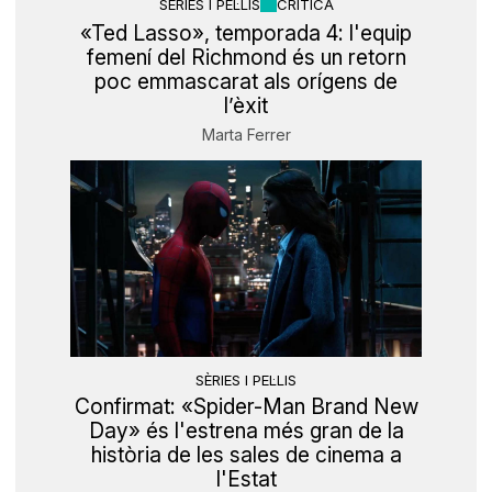
SÈRIES I PEL·LIS
CRÍTICA
«Ted Lasso», temporada 4: l'equip
femení del Richmond és un retorn
poc emmascarat als orígens de
l’èxit
Marta Ferrer
SÈRIES I PEL·LIS
Confirmat: «Spider-Man Brand New
Day» és l'estrena més gran de la
història de les sales de cinema a
l'Estat