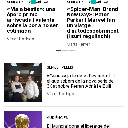
SÈRIES I PEL·LIS
CRÍTICA
SÈRIES I PEL·LIS
CRÍTICA
«Mala bèstia»: una
«Spider-Man: Brand
òpera prima
New Day»: Peter
arriscada i valenta
Parker i Marvel fan
sobre la por a no ser
un viatge
estimada
d’autodescobriment
(i surt regulinchi)
Víctor Rodrigo
Marta Ferrer
SÈRIES I PEL·LIS
«Gènesi» ja té data d'estrena: tot
el que sabem de la nova sèrie de
3Cat sobre Ferran Adrià i elBulli
Víctor Rodrigo
AUDIÈNCIES
El Mundial dona el lideratge del