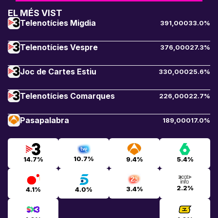
EL MÉS VIST
Telenotícies Migdia
391,000
33.0%
Telenotícies Vespre
376,000
27.3%
Joc de Cartes Estiu
330,000
25.6%
Telenotícies Comarques
226,000
22.7%
Pasapalabra
189,000
17.0%
10.7%
14.7%
9.4%
5.4%
2.2%
3.4%
4.1%
4.0%