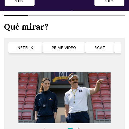
1.0%
1.0%
Què mirar?
NETFLIX
PRIME VIDEO
3CAT
M