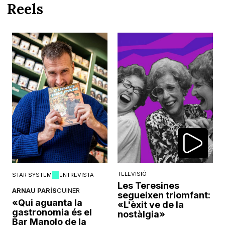
Reels
TELEVISIÓ
STAR SYSTEM
ENTREVISTA
Les Teresines
ARNAU PARÍS
CUINER
segueixen triomfant:
«Qui aguanta la
«L'èxit ve de la
gastronomia és el
nostàlgia»
Bar Manolo de la