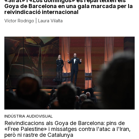
«Sirât» i «Los domingos» es reparteixen els
Goya de Barcelona en una gala marcada per la
reivindicació internacional
Víctor Rodrigo | Laura Vilalta
INDÚSTRIA AUDIOVISUAL
Reivindicacions als Goya de Barcelona: pins de
«Free Palestine» i missatges contra l'atac a l'Iran,
però ni rastre de Catalunya