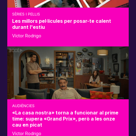
SÈRIES I PEL·LIS
Les millors pel·lícules per posar-te calent
durant l'estiu
Víctor Rodrigo
AUDIÈNCIES
«La casa nostra» torna a funcionar al prime
time: supera «Grand Prix», però a les onze
cau en picat
Víctor Rodrigo