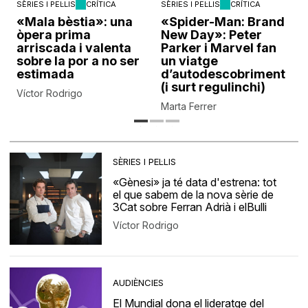
SÈRIES I PEL·LIS
CRÍTICA
SÈRIES I PEL·LIS
CRÍTICA
«Mala bèstia»: una
«Spider-Man: Brand
òpera prima
New Day»: Peter
arriscada i valenta
Parker i Marvel fan
sobre la por a no ser
un viatge
estimada
d’autodescobriment
(i surt regulinchi)
Víctor Rodrigo
Marta Ferrer
SÈRIES I PEL·LIS
«Gènesi» ja té data d'estrena: tot
el que sabem de la nova sèrie de
3Cat sobre Ferran Adrià i elBulli
Víctor Rodrigo
AUDIÈNCIES
El Mundial dona el lideratge del