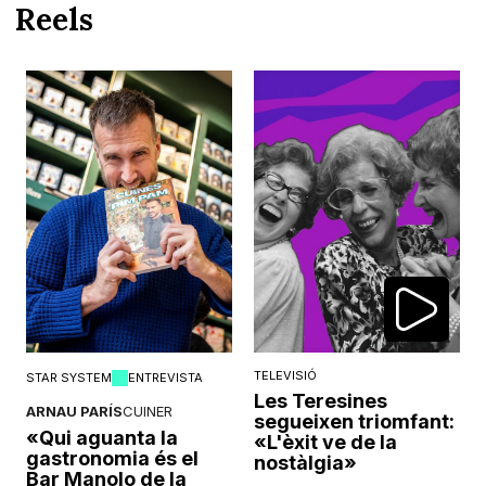
Reels
TELEVISIÓ
STAR SYSTEM
ENTREVISTA
Les Teresines
ARNAU PARÍS
CUINER
segueixen triomfant:
«Qui aguanta la
«L'èxit ve de la
gastronomia és el
nostàlgia»
Bar Manolo de la