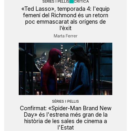
SÈRIES I PEL·LIS
CRÍTICA
«Ted Lasso», temporada 4: l'equip
femení del Richmond és un retorn
poc emmascarat als orígens de
l’èxit
Marta Ferrer
SÈRIES I PEL·LIS
Confirmat: «Spider-Man Brand New
Day» és l'estrena més gran de la
història de les sales de cinema a
l'Estat