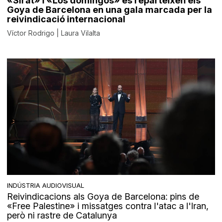
«Sirât» i «Los domingos» es reparteixen els
Goya de Barcelona en una gala marcada per la
reivindicació internacional
Víctor Rodrigo | Laura Vilalta
INDÚSTRIA AUDIOVISUAL
Reivindicacions als Goya de Barcelona: pins de
«Free Palestine» i missatges contra l'atac a l'Iran,
però ni rastre de Catalunya