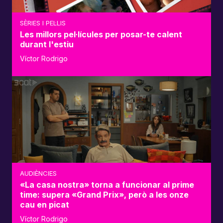
SÈRIES I PEL·LIS
Les millors pel·lícules per posar-te calent
durant l'estiu
Víctor Rodrigo
AUDIÈNCIES
«La casa nostra» torna a funcionar al prime
time: supera «Grand Prix», però a les onze
cau en picat
Víctor Rodrigo