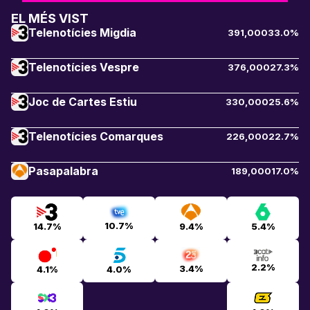
EL MÉS VIST
Telenotícies Migdia
391,000
33.0%
Telenotícies Vespre
376,000
27.3%
Joc de Cartes Estiu
330,000
25.6%
Telenotícies Comarques
226,000
22.7%
Pasapalabra
189,000
17.0%
10.7%
14.7%
9.4%
5.4%
2.2%
3.4%
4.1%
4.0%