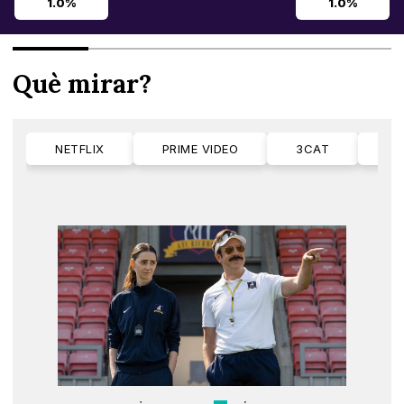
1.0%
1.0%
Què mirar?
NETFLIX
PRIME VIDEO
3CAT
M