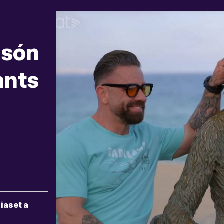
 són
ants
iaset a