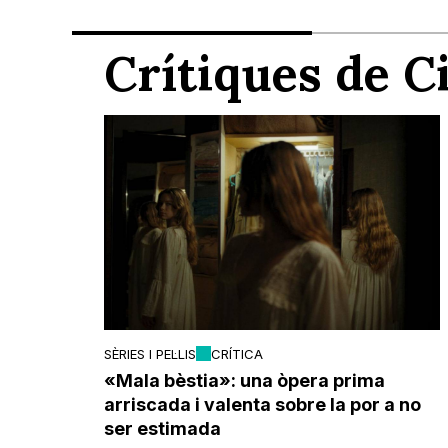
Crítiques de 
SÈRIES I PEL·LIS
CRÍTICA
«Mala bèstia»: una òpera prima
arriscada i valenta sobre la por a no
ser estimada