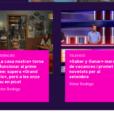
DIÈNCIES
TELEVISIÓ
La casa nostra» torna
«Saber y Ganar» mar
funcionar al prime
de vacances i promet
ime: supera «Grand
novetats per al
ix», però a les onze
setembre
au en picat
Víctor Rodrigo
ctor Rodrigo