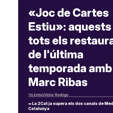
«Joc de Cartes
Estiu»: aquests
tots els restaur
de l'última
temporada amb
Marc Ribas
Víctor Rodrigo
TELEVISIÓ
La 2Cat ja supera els dos canals de Med
Catalunya