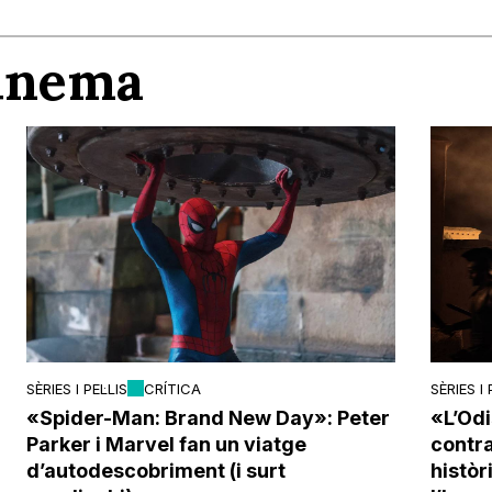
Cinema
SÈRIES I PEL·LIS
CRÍTICA
SÈRIES I 
«Spider-Man: Brand New Day»: Peter
«L’Odi
Parker i Marvel fan un viatge
contra 
d’autodescobriment (i surt
histò