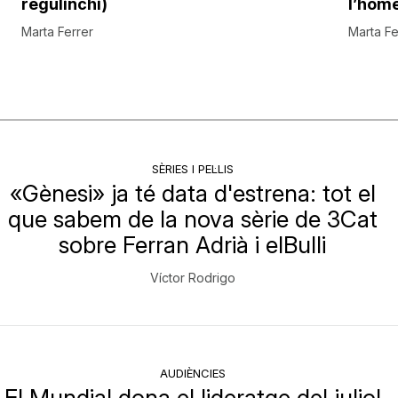
regulinchi)
l’hom
Marta Ferrer
Marta Fe
SÈRIES I PEL·LIS
«Gènesi» ja té data d'estrena: tot el
que sabem de la nova sèrie de 3Cat
sobre Ferran Adrià i elBulli
Víctor Rodrigo
AUDIÈNCIES
El Mundial dona el lideratge del juliol