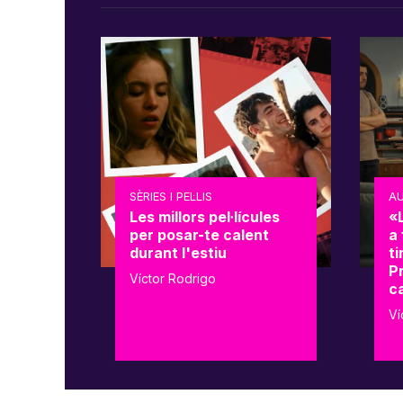
SÈRIES I PEL·LIS
AU
Les millors pel·lícules
«
per posar-te calent
a 
durant l'estiu
t
Pr
Víctor Rodrigo
c
Ví