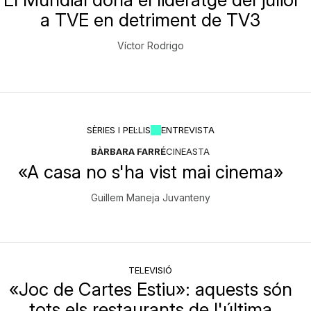
a TVE en detriment de TV3
Víctor Rodrigo
SÈRIES I PEL·LIS
ENTREVISTA
BÀRBARA FARRÉ
CINEASTA
«A casa no s'ha vist mai cinema»
Guillem Maneja Juvanteny
TELEVISIÓ
«Joc de Cartes Estiu»: aquests són
tots els restaurants de l'última