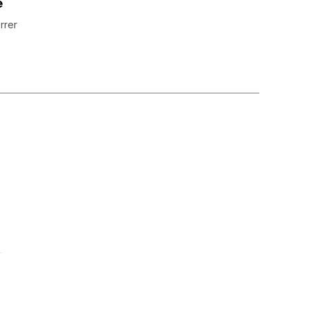
e
rrer