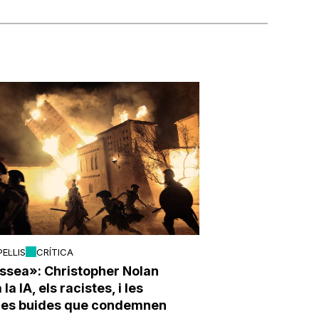
PEL·LIS
CRÍTICA
ssea»: Christopher Nolan
la IA, els racistes, i les
ries buides que condemnen