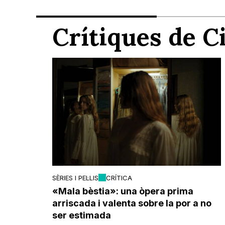
Crítiques de 
SÈRIES I PEL·LIS
CRÍTICA
«Mala bèstia»: una òpera prima
arriscada i valenta sobre la por a no
ser estimada