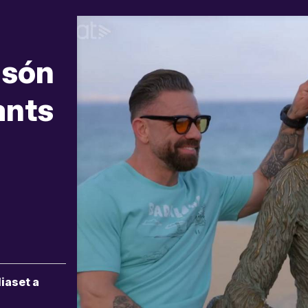
 són
ants
iaset a