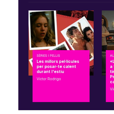
SÈRIES I PEL·LIS
AU
Les millors pel·lícules
«
per posar-te calent
a 
durant l'estiu
t
Pr
Víctor Rodrigo
c
Ví