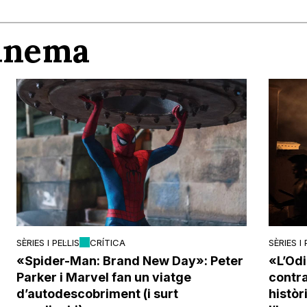
Cinema
SÈRIES I PEL·LIS
CRÍTICA
SÈRIES I 
«Spider-Man: Brand New Day»: Peter
«L’Odi
Parker i Marvel fan un viatge
contra 
d’autodescobriment (i surt
histò