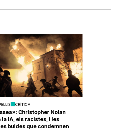
PEL·LIS
CRÍTICA
ssea»: Christopher Nolan
la IA, els racistes, i les
ries buides que condemnen