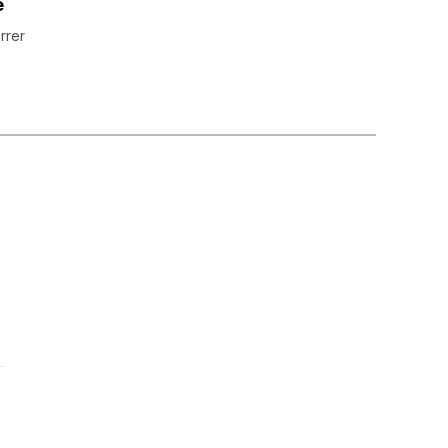
e
rrer