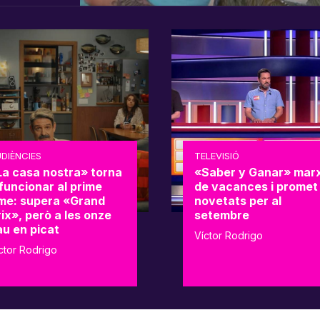
DIÈNCIES
TELEVISIÓ
La casa nostra» torna
«Saber y Ganar» mar
funcionar al prime
de vacances i promet
ime: supera «Grand
novetats per al
ix», però a les onze
setembre
au en picat
Víctor Rodrigo
ctor Rodrigo