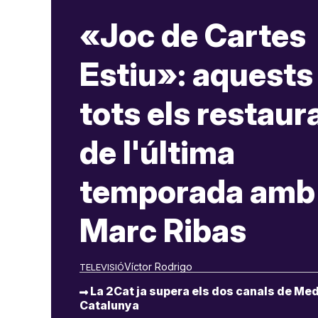
«Joc de Cartes
Estiu»: aquests
tots els restaur
de l'última
temporada amb
Marc Ribas
Víctor Rodrigo
TELEVISIÓ
La 2Cat ja supera els dos canals de Med
Catalunya