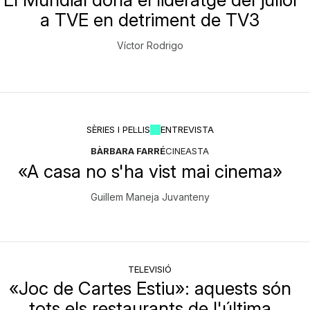
a TVE en detriment de TV3
Víctor Rodrigo
SÈRIES I PEL·LIS
ENTREVISTA
BÀRBARA FARRÉ
CINEASTA
«A casa no s'ha vist mai cinema»
Guillem Maneja Juvanteny
TELEVISIÓ
«Joc de Cartes Estiu»: aquests són
tots els restaurants de l'última