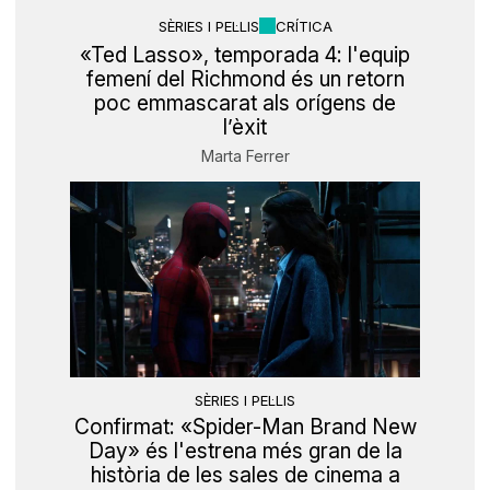
SÈRIES I PEL·LIS
CRÍTICA
«Ted Lasso», temporada 4: l'equip
femení del Richmond és un retorn
poc emmascarat als orígens de
l’èxit
Marta Ferrer
SÈRIES I PEL·LIS
Confirmat: «Spider-Man Brand New
Day» és l'estrena més gran de la
història de les sales de cinema a