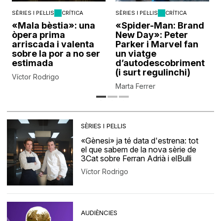
SÈRIES I PEL·LIS
CRÍTICA
SÈRIES I PEL·LIS
CRÍTICA
«Mala bèstia»: una
«Spider-Man: Brand
òpera prima
New Day»: Peter
arriscada i valenta
Parker i Marvel fan
sobre la por a no ser
un viatge
estimada
d’autodescobriment
(i surt regulinchi)
Víctor Rodrigo
Marta Ferrer
SÈRIES I PEL·LIS
«Gènesi» ja té data d'estrena: tot
el que sabem de la nova sèrie de
3Cat sobre Ferran Adrià i elBulli
Víctor Rodrigo
AUDIÈNCIES