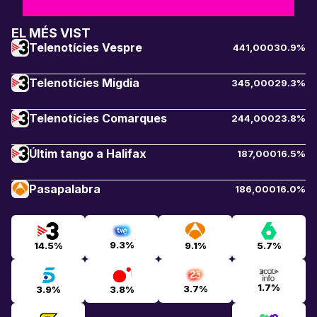
EL MÉS VIST
Telenotícies Vespre
441,000
30.9%
Telenotícies Migdia
345,000
29.3%
Telenotícies Comarques
244,000
23.8%
Últim tango a Halifax
187,000
16.5%
Pasapalabra
186,000
16.0%
9.3%
14.5%
9.1%
5.7%
1.7%
3.7%
3.9%
3.8%