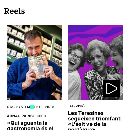
Reels
TELEVISIÓ
STAR SYSTEM
ENTREVISTA
Les Teresines
ARNAU PARÍS
CUINER
segueixen triomfant:
«Qui aguanta la
«L'èxit ve de la
gastronomia és el
nostàlgia»