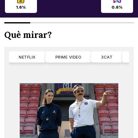
1.6%
0.6%
Què mirar?
NETFLIX
PRIME VIDEO
3CAT
M