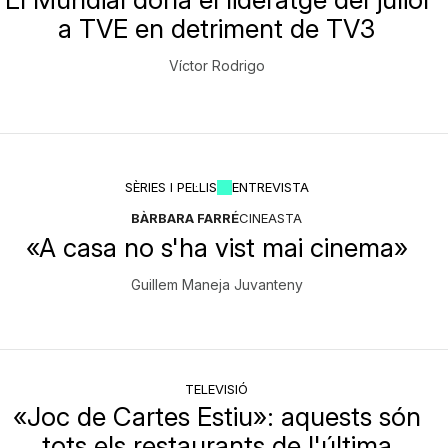
a TVE en detriment de TV3
Víctor Rodrigo
SÈRIES I PEL·LIS
ENTREVISTA
BÀRBARA FARRÉ
CINEASTA
«A casa no s'ha vist mai cinema»
Guillem Maneja Juvanteny
TELEVISIÓ
«Joc de Cartes Estiu»: aquests són
tots els restaurants de l'última