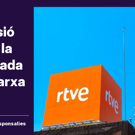
sió
la
rada
arxa
sponsalies