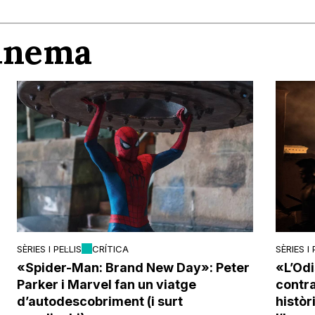
Cinema
SÈRIES I PEL·LIS
CRÍTICA
SÈRIES I 
«Spider-Man: Brand New Day»: Peter
«L’Odi
Parker i Marvel fan un viatge
contra 
d’autodescobriment (i surt
histò