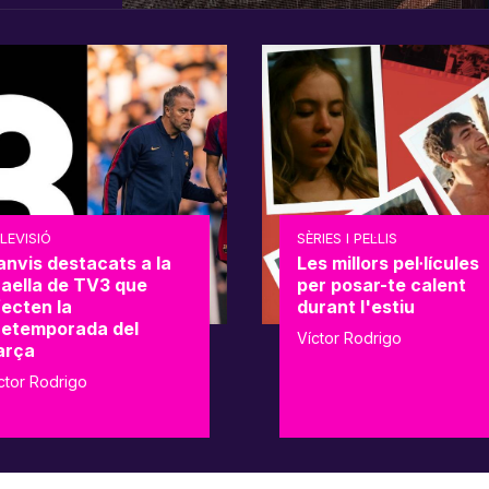
LEVISIÓ
SÈRIES I PEL·LIS
anvis destacats a la
Les millors pel·lícules
raella de TV3 que
per posar-te calent
fecten la
durant l'estiu
retemporada del
Víctor Rodrigo
arça
ctor Rodrigo