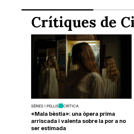
Crítiques de 
SÈRIES I PEL·LIS
CRÍTICA
«Mala bèstia»: una òpera prima
arriscada i valenta sobre la por a no
ser estimada