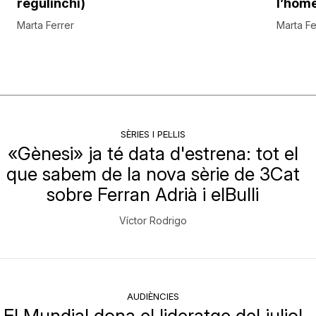
regulinchi)
l’hom
Marta Ferrer
Marta Fe
SÈRIES I PEL·LIS
«Gènesi» ja té data d'estrena: tot el
que sabem de la nova sèrie de 3Cat
sobre Ferran Adrià i elBulli
Víctor Rodrigo
AUDIÈNCIES
El Mundial dona el lideratge del juliol