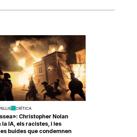
PEL·LIS
CRÍTICA
ssea»: Christopher Nolan
la IA, els racistes, i les
ries buides que condemnen