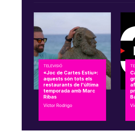
TELEVISIÓ
TE
«Joc de Cartes Estiu»:
C
aquests són tots els
g
restaurants de l'última
a
temporada amb Marc
p
Ribas
B
Víctor Rodrigo
Ví