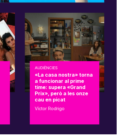
AUDIÈNCIES
«La casa nostra» torna
a funcionar al prime
time: supera «Grand
Prix», però a les onze
cau en picat
Víctor Rodrigo