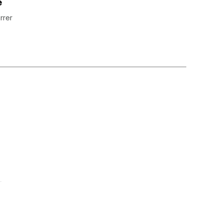
e
rrer