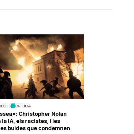
PEL·LIS
CRÍTICA
ssea»: Christopher Nolan
la IA, els racistes, i les
ries buides que condemnen