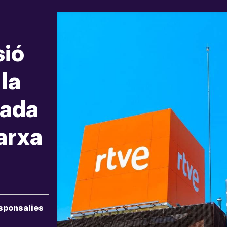
sió
la
rada
arxa
sponsalies