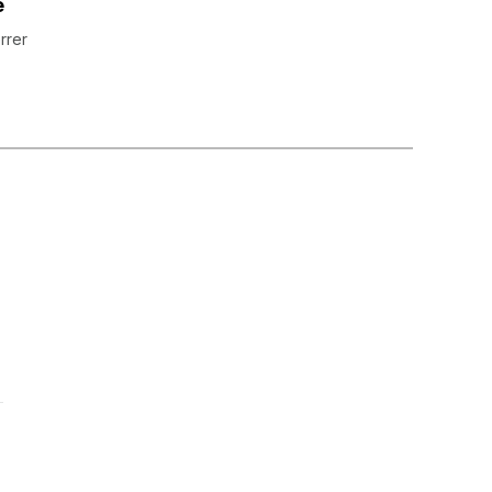
e
rrer