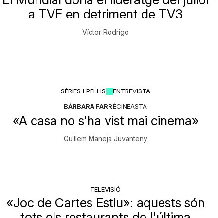
a TVE en detriment de TV3
Víctor Rodrigo
SÈRIES I PEL·LIS
ENTREVISTA
BÀRBARA FARRÉ
CINEASTA
«A casa no s'ha vist mai cinema»
Guillem Maneja Juvanteny
TELEVISIÓ
«Joc de Cartes Estiu»: aquests són
tots els restaurants de l'última