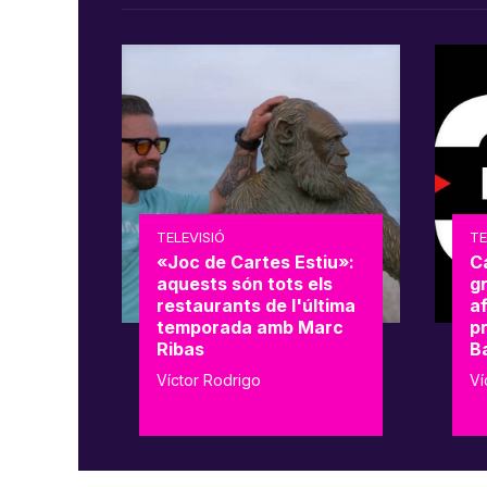
TELEVISIÓ
TE
«Joc de Cartes Estiu»:
C
aquests són tots els
g
restaurants de l'última
a
temporada amb Marc
p
Ribas
B
Víctor Rodrigo
Ví