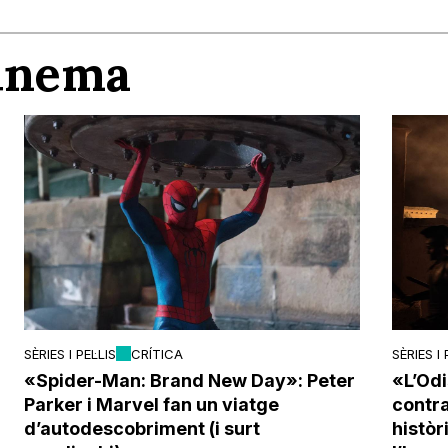
Cinema
SÈRIES I PEL·LIS
CRÍTICA
SÈRIES I 
«Spider-Man: Brand New Day»: Peter
«L’Odi
Parker i Marvel fan un viatge
contra 
d’autodescobriment (i surt
histò