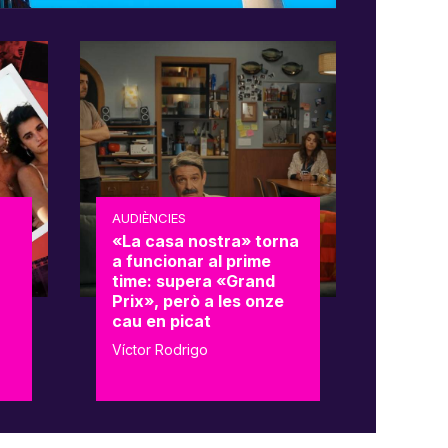
AUDIÈNCIES
«La casa nostra» torna
a funcionar al prime
time: supera «Grand
Prix», però a les onze
cau en picat
Víctor Rodrigo