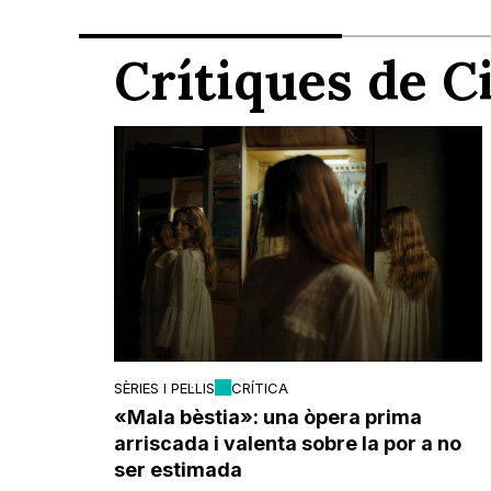
Crítiques de 
SÈRIES I PEL·LIS
CRÍTICA
«Mala bèstia»: una òpera prima
arriscada i valenta sobre la por a no
ser estimada