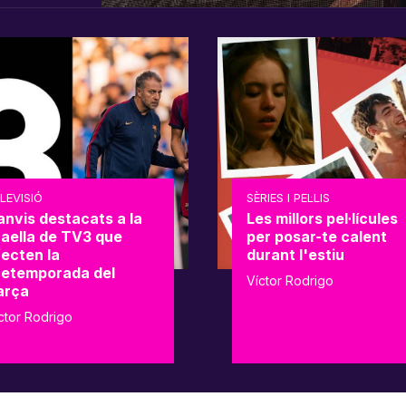
LEVISIÓ
SÈRIES I PEL·LIS
anvis destacats a la
Les millors pel·lícules
raella de TV3 que
per posar-te calent
fecten la
durant l'estiu
retemporada del
Víctor Rodrigo
arça
ctor Rodrigo