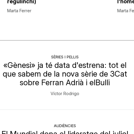
regulinchi)
l’hom
Marta Ferrer
Marta Fe
SÈRIES I PEL·LIS
«Gènesi» ja té data d'estrena: tot el
que sabem de la nova sèrie de 3Cat
sobre Ferran Adrià i elBulli
Víctor Rodrigo
AUDIÈNCIES
El Mundial dona el lideratge del juliol