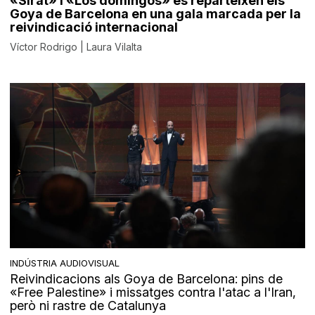
«Sirât» i «Los domingos» es reparteixen els
Goya de Barcelona en una gala marcada per la
reivindicació internacional
Víctor Rodrigo | Laura Vilalta
INDÚSTRIA AUDIOVISUAL
Reivindicacions als Goya de Barcelona: pins de
«Free Palestine» i missatges contra l'atac a l'Iran,
però ni rastre de Catalunya