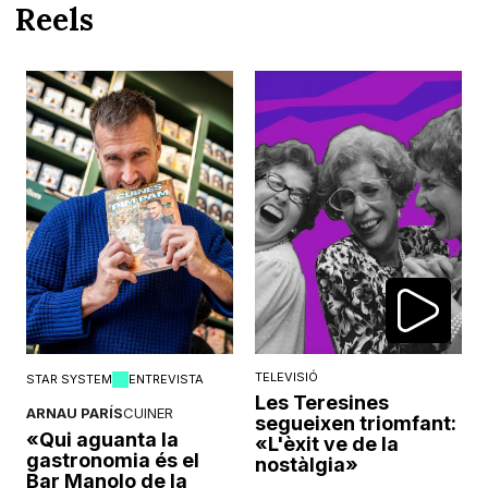
Reels
TELEVISIÓ
STAR SYSTEM
ENTREVISTA
Les Teresines
ARNAU PARÍS
CUINER
segueixen triomfant:
«Qui aguanta la
«L'èxit ve de la
gastronomia és el
nostàlgia»
Bar Manolo de la