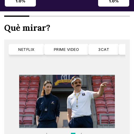
1.0%
1.0%
Què mirar?
NETFLIX
PRIME VIDEO
3CAT
M