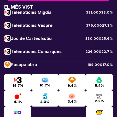
EL MÉS VIST
Telenotícies Migdia
391,000
33.0%
Telenotícies Vespre
376,000
27.3%
Joc de Cartes Estiu
330,000
25.6%
Telenotícies Comarques
226,000
22.7%
Pasapalabra
189,000
17.0%
10.7%
14.7%
9.4%
5.4%
2.2%
3.4%
4.1%
4.0%