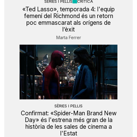
SÈRIES I PEL·LIS
CRÍTICA
«Ted Lasso», temporada 4: l'equip
femení del Richmond és un retorn
poc emmascarat als orígens de
l’èxit
Marta Ferrer
SÈRIES I PEL·LIS
Confirmat: «Spider-Man Brand New
Day» és l'estrena més gran de la
història de les sales de cinema a
l'Estat