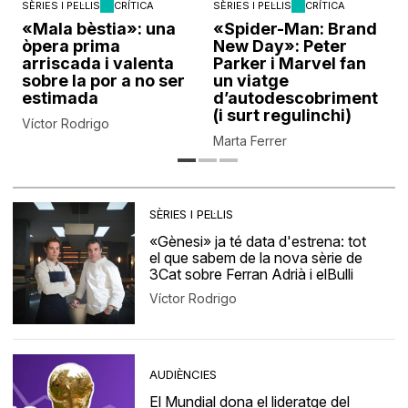
SÈRIES I PEL·LIS
CRÍTICA
SÈRIES I PEL·LIS
CRÍTICA
«Mala bèstia»: una
«Spider-Man: Brand
òpera prima
New Day»: Peter
arriscada i valenta
Parker i Marvel fan
sobre la por a no ser
un viatge
estimada
d’autodescobriment
(i surt regulinchi)
Víctor Rodrigo
Marta Ferrer
SÈRIES I PEL·LIS
«Gènesi» ja té data d'estrena: tot
el que sabem de la nova sèrie de
3Cat sobre Ferran Adrià i elBulli
Víctor Rodrigo
AUDIÈNCIES
El Mundial dona el lideratge del