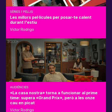
SÈRIES I PEL·LIS
Les millors pel·lícules per posar-te calent
durant l'estiu
Víctor Rodrigo
AUDIÈNCIES
«La casa nostra» torna a funcionar al prime
time: supera «Grand Prix», però a les onze
cau en picat
Víctor Rodrigo