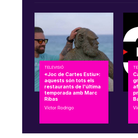
TELEVISIÓ
TE
«Joc de Cartes Estiu»:
C
aquests són tots els
g
restaurants de l'última
a
temporada amb Marc
p
Ribas
B
Víctor Rodrigo
Ví