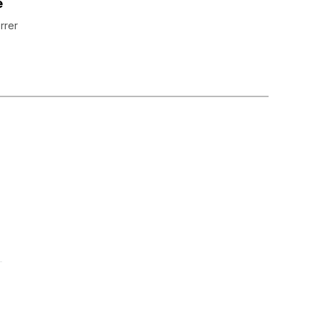
e
rrer