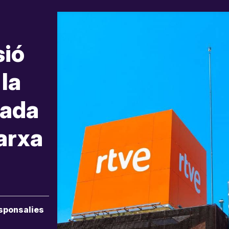
sió
la
rada
arxa
sponsalies