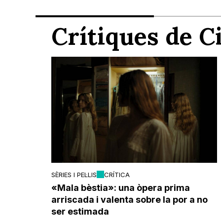
Crítiques de 
SÈRIES I PEL·LIS
CRÍTICA
«Mala bèstia»: una òpera prima
arriscada i valenta sobre la por a no
ser estimada