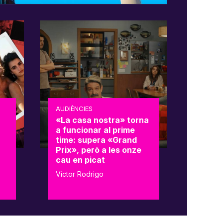
AUDIÈNCIES
«La casa nostra» torna
a funcionar al prime
time: supera «Grand
Prix», però a les onze
cau en picat
Víctor Rodrigo