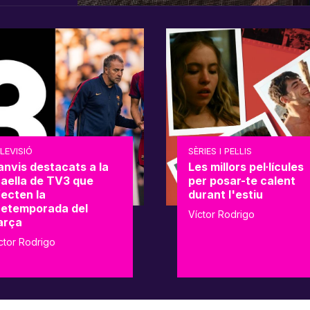
LEVISIÓ
SÈRIES I PEL·LIS
anvis destacats a la
Les millors pel·lícules
raella de TV3 que
per posar-te calent
fecten la
durant l'estiu
retemporada del
Víctor Rodrigo
arça
ctor Rodrigo