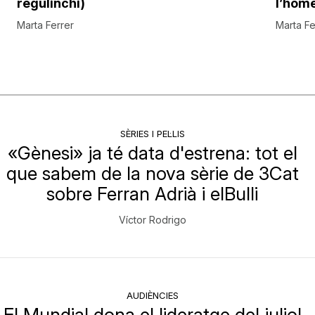
regulinchi)
l’hom
Marta Ferrer
Marta Fe
SÈRIES I PEL·LIS
«Gènesi» ja té data d'estrena: tot el
que sabem de la nova sèrie de 3Cat
sobre Ferran Adrià i elBulli
Víctor Rodrigo
AUDIÈNCIES
El Mundial dona el lideratge del juliol