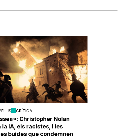
PEL·LIS
CRÍTICA
ssea»: Christopher Nolan
la IA, els racistes, i les
ries buides que condemnen