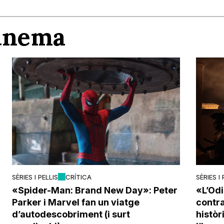
Cinema
SÈRIES I PEL·LIS
CRÍTICA
SÈRIES I 
«Spider-Man: Brand New Day»: Peter
«L’Odi
Parker i Marvel fan un viatge
contra 
d’autodescobriment (i surt
histò