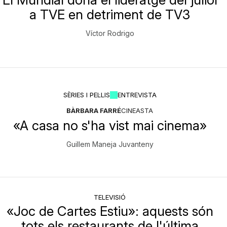
a TVE en detriment de TV3
Víctor Rodrigo
SÈRIES I PEL·LIS
ENTREVISTA
BÀRBARA FARRÉ
CINEASTA
«A casa no s'ha vist mai cinema»
Guillem Maneja Juvanteny
TELEVISIÓ
«Joc de Cartes Estiu»: aquests són
tots els restaurants de l'última