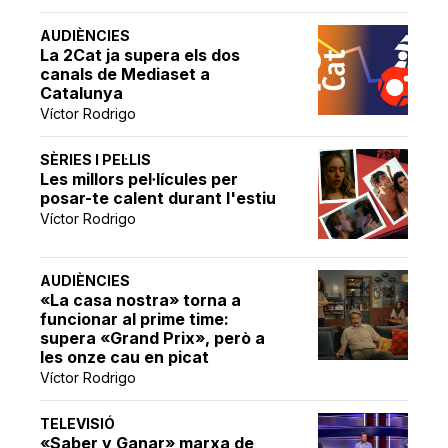
AUDIÈNCIES
La 2Cat ja supera els dos
canals de Mediaset a
Catalunya
Víctor Rodrigo
SÈRIES I PEL·LIS
Les millors pel·lícules per
posar-te calent durant l'estiu
Víctor Rodrigo
AUDIÈNCIES
«La casa nostra» torna a
funcionar al prime time:
supera «Grand Prix», però a
les onze cau en picat
Víctor Rodrigo
TELEVISIÓ
«Saber y Ganar» marxa de