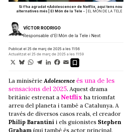
 nou
Si t'ha agradat «Adolescence» de Netflix, aquí tens nou
TELE
alternatives més | El Món de la Tele -
| EL MÓN DE LA TELE
VÍCTOR RODRIGO
Responsable d'El Món de la Tele i Next
Publicat el 25 de març de 2025 a les 11:56
Actualitzat el 25 de març de 2025 a les 11:59
X
Bluesky
WhatsApp
Telegram
LinkedIn
Facebook
Email
és una de les
La minisèrie
Adolescence
sensacions del 2025
. Aquest drama
Netflix
britànic estrenat a
ha triomfat
arreu del planeta i també a Catalunya. A
través de diversos casos reals, el creador
Philip Barantini
i els guionistes
Stephen
Graham
(qui també és actor principal,