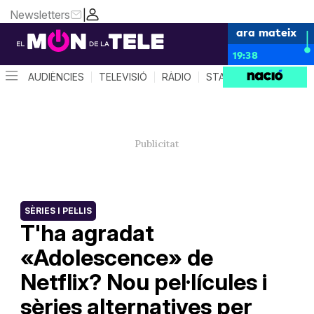
Newsletters
|
ara mateix
19:38
AUDIÈNCIES
TELEVISIÓ
RÀDIO
STAR SYSTEM
QUÈ 
SÈRIES I PEL·LIS
T'ha agradat
«Adolescence» de
Netflix? Nou pel·lícules i
sèries alternatives per