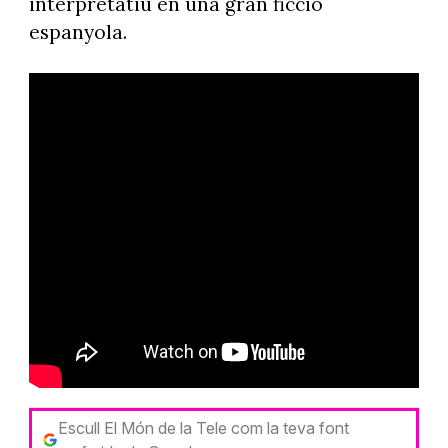
interpretatiu en una gran ficció
espanyola.
Escull El Món de la Tele com la teva font