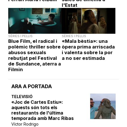
l'Estat
SÈRIES I PEL·LIS
SÈRIES I PEL·LIS
Blue Film, el radical i
«Mala bèstia»: una
polèmic thriller sobre
òpera prima arriscada
abusos sexuals
i valenta sobre la por
rebutjat pel Festival
a no ser estimada
de Sundance, aterra a
Filmin
ARA A PORTADA
TELEVISIÓ
«Joc de Cartes Estiu»:
aquests són tots els
restaurants de l'última
temporada amb Marc Ribas
Víctor Rodrigo