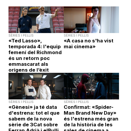
SÈRIES I PEL·LIS
SÈRIES I PEL·LIS
«Ted Lasso»,
«A casa no s'ha vist
temporada 4: l'equip
mai cinema»
femení del Richmond
és un retorn poc
emmascarat als
orígens de l’èxit
SÈRIES I PEL·LIS
SÈRIES I PEL·LIS
«Gènesi» ja té data
Confirmat: «Spider-
d'estrena: tot el que
Man Brand New Day»
sabem de la nova
és l'estrena més gran
sèrie de 3Cat sobre
de la història de les
Ferran Adrià i elBulli
sales de cinema a