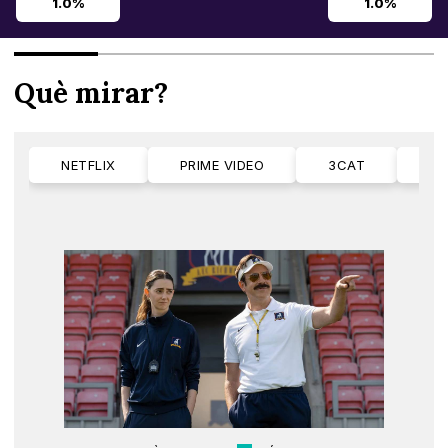
1.0%
1.0%
Què mirar?
NETFLIX
PRIME VIDEO
3CAT
M