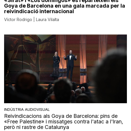
«Sirât» i «Los domingos» es reparteixen els
Goya de Barcelona en una gala marcada per la
reivindicació internacional
Víctor Rodrigo | Laura Vilalta
INDÚSTRIA AUDIOVISUAL
Reivindicacions als Goya de Barcelona: pins de
«Free Palestine» i missatges contra l'atac a l'Iran,
però ni rastre de Catalunya