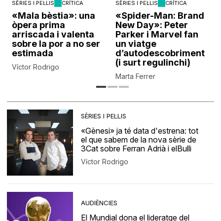
SÈRIES I PEL·LIS
CRÍTICA
SÈRIES I PEL·LIS
CRÍTICA
«Mala bèstia»: una
«Spider-Man: Brand
òpera prima
New Day»: Peter
arriscada i valenta
Parker i Marvel fan
sobre la por a no ser
un viatge
estimada
d’autodescobriment
(i surt regulinchi)
Víctor Rodrigo
Marta Ferrer
SÈRIES I PEL·LIS
«Gènesi» ja té data d'estrena: tot
el que sabem de la nova sèrie de
3Cat sobre Ferran Adrià i elBulli
Víctor Rodrigo
AUDIÈNCIES
El Mundial dona el lideratge del