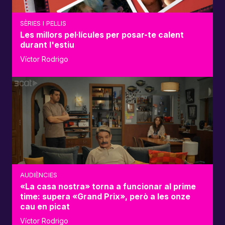
SÈRIES I PEL·LIS
Les millors pel·lícules per posar-te calent
durant l'estiu
Víctor Rodrigo
AUDIÈNCIES
«La casa nostra» torna a funcionar al prime
time: supera «Grand Prix», però a les onze
cau en picat
Víctor Rodrigo