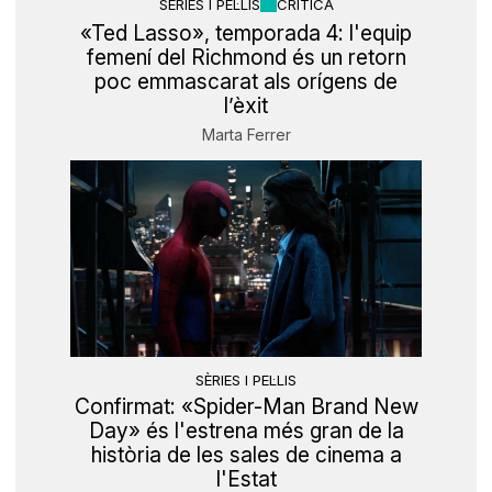
SÈRIES I PEL·LIS
CRÍTICA
«Ted Lasso», temporada 4: l'equip
femení del Richmond és un retorn
poc emmascarat als orígens de
l’èxit
Marta Ferrer
SÈRIES I PEL·LIS
Confirmat: «Spider-Man Brand New
Day» és l'estrena més gran de la
història de les sales de cinema a
l'Estat