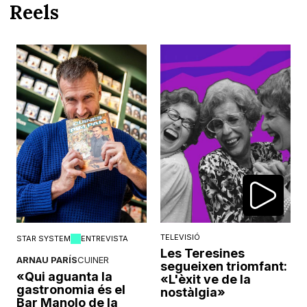
Reels
TELEVISIÓ
STAR SYSTEM
ENTREVISTA
Les Teresines
ARNAU PARÍS
CUINER
segueixen triomfant:
«Qui aguanta la
«L'èxit ve de la
gastronomia és el
nostàlgia»
Bar Manolo de la