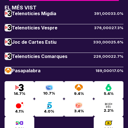
EL MÉS VIST
Telenotícies Migdia
391,000
33.0%
Telenotícies Vespre
376,000
27.3%
Joc de Cartes Estiu
330,000
25.6%
Telenotícies Comarques
226,000
22.7%
Pasapalabra
189,000
17.0%
10.7%
14.7%
9.4%
5.4%
2.2%
3.4%
4.1%
4.0%