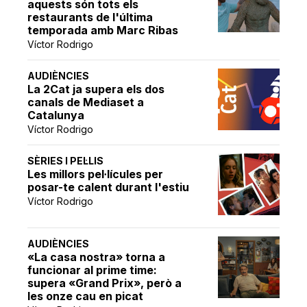
aquests són tots els
restaurants de l'última
temporada amb Marc Ribas
Víctor Rodrigo
AUDIÈNCIES
La 2Cat ja supera els dos
canals de Mediaset a
Catalunya
Víctor Rodrigo
SÈRIES I PEL·LIS
Les millors pel·lícules per
posar-te calent durant l'estiu
Víctor Rodrigo
AUDIÈNCIES
«La casa nostra» torna a
funcionar al prime time:
supera «Grand Prix», però a
les onze cau en picat