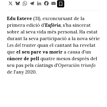
X
Bluesky
WhatsApp
Telegram
LinkedIn
Facebook
Email
Edu Esteve
(31), exconcursant de la
primera edició d'
Eufòria
, s'ha sincerat
sobre al seva vida més personal. Ha estat
durant la seva participació a la nova sèrie
Les del traster
quan el cantant ha revelat
que
el seu pare va morir
a causa d'un
càncer de pell
quatre mesos després del
seu pas pels càstings d'
Operación triunfo
de l'any 2020.