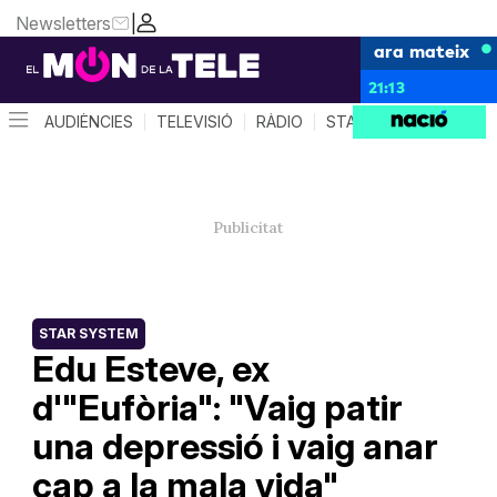
Newsletters
|
ara mateix
21:13
AUDIÈNCIES
TELEVISIÓ
RÀDIO
STAR SYSTEM
QUÈ 
STAR SYSTEM
Edu Esteve, ex
d'"Eufòria": "Vaig patir
una depressió i vaig anar
cap a la mala vida"