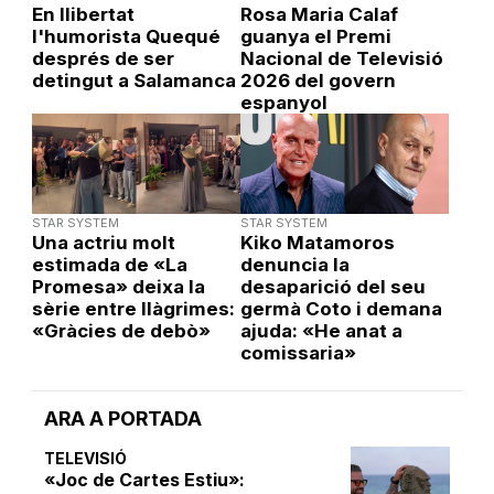
En llibertat
Rosa Maria Calaf
l'humorista Quequé
guanya el Premi
després de ser
Nacional de Televisió
detingut a Salamanca
2026 del govern
espanyol
STAR SYSTEM
STAR SYSTEM
Una actriu molt
Kiko Matamoros
estimada de «La
denuncia la
Promesa» deixa la
desaparició del seu
sèrie entre llàgrimes:
germà Coto i demana
«Gràcies de debò»
ajuda: «He anat a
comissaria»
ARA A PORTADA
TELEVISIÓ
«Joc de Cartes Estiu»: