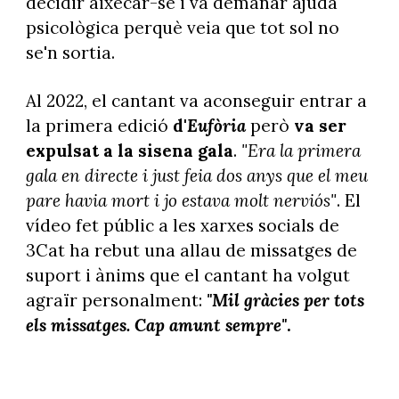
decidir aixecar-se i va demanar ajuda
psicològica perquè veia que tot sol no
se'n sortia.
Al 2022, el cantant va aconseguir entrar a
la
primera edició
d'
Eufòria
però
va ser
expulsat a la sisena gala
.
"Era la primera
gala en directe i just feia dos anys que el meu
pare havia mort i jo estava molt nerviós"
. El
vídeo fet públic a les xarxes socials de
3Cat ha rebut una allau de missatges de
suport i ànims que el cantant ha volgut
agraïr personalment:
"Mil gràcies per tots
els missatges. Cap amunt sempre"
.