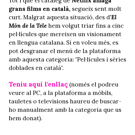
Tot i que el catàleg de
Netflix amaga
grans films en català,
segueix sent molt
curt. Malgrat aquesta situació, des d'
El
Món de la Tele
hem volgut triar fins a cinc
pel·lícules que mereixen un visionament
en llengua catalana. Si en voleu més, es
pot desgranar el menú de la plataforma
amb aquesta categoria: "Pel·lícules i sèries
doblades en català".
Teniu aquí l'enllaç
(només el podreu
veure al PC, a la plataforma a mòbils,
tauletes o televisions haureu de buscar-
ho manualment amb la categoria que us
hem donat).