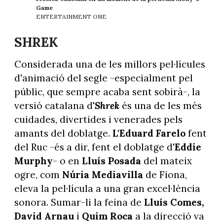
Game
ENTERTAINMENT ONE
SHREK
Considerada una de les millors pel·lícules
d'animació del segle -especialment pel
públic, que sempre acaba sent sobirà-, la
versió catalana d'
Shrek
és una de les més
cuidades, divertides i venerades pels
amants del doblatge.
L'Eduard Farelo
fent
del Ruc -és a dir, fent el doblatge d
'Eddie
Murphy
- o en
Lluís Posada
del mateix
ogre, com
Núria Mediavilla
de Fiona,
eleva la pel·lícula a una gran excel·lència
sonora. Sumar-li la feina de
Lluís Comes,
David Arnau
i
Quim Roca
a la direcció va