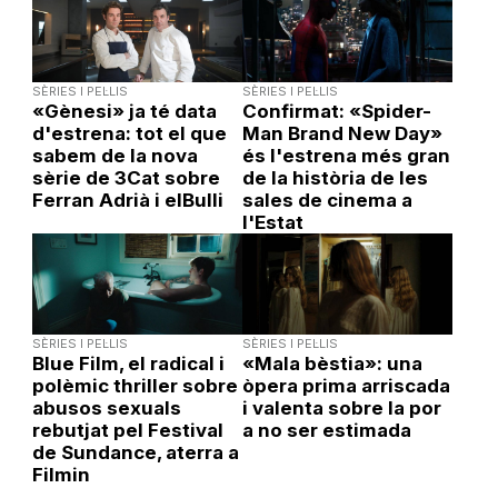
SÈRIES I PEL·LIS
SÈRIES I PEL·LIS
«Gènesi» ja té data
Confirmat: «Spider-
d'estrena: tot el que
Man Brand New Day»
sabem de la nova
és l'estrena més gran
sèrie de 3Cat sobre
de la història de les
Ferran Adrià i elBulli
sales de cinema a
l'Estat
SÈRIES I PEL·LIS
SÈRIES I PEL·LIS
Blue Film, el radical i
«Mala bèstia»: una
polèmic thriller sobre
òpera prima arriscada
abusos sexuals
i valenta sobre la por
rebutjat pel Festival
a no ser estimada
de Sundance, aterra a
Filmin