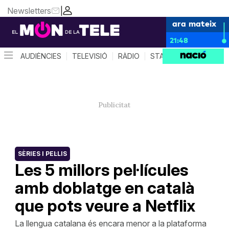
Newsletters
|
ara mateix
21:48
AUDIÈNCIES
TELEVISIÓ
RÀDIO
STAR SYSTEM
QUÈ 
SÈRIES I PEL·LIS
Les 5 millors pel·lícules
amb doblatge en català
que pots veure a Netflix
La llengua catalana és encara menor a la plataforma