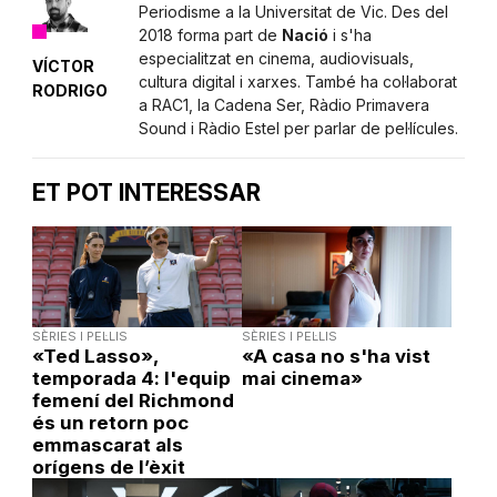
Periodisme a la Universitat de Vic. Des del
2018 forma part de
Nació
i s'ha
especialitzat en cinema, audiovisuals,
VÍCTOR
cultura digital i xarxes. També ha col·laborat
RODRIGO
a RAC1, la Cadena Ser, Ràdio Primavera
Sound i Ràdio Estel per parlar de pel·lícules.
ET POT INTERESSAR
SÈRIES I PEL·LIS
SÈRIES I PEL·LIS
«Ted Lasso»,
«A casa no s'ha vist
temporada 4: l'equip
mai cinema»
femení del Richmond
és un retorn poc
emmascarat als
orígens de l’èxit