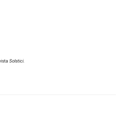
vista
Solstici
.