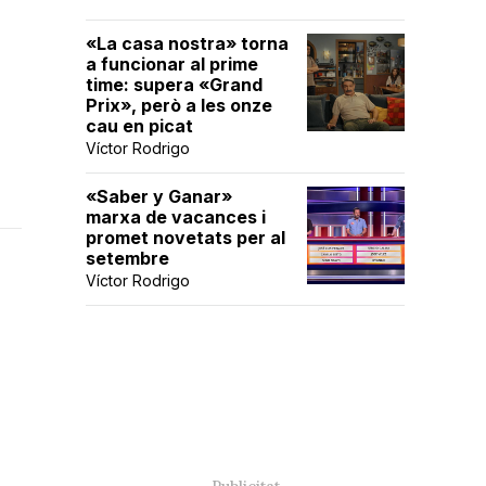
«La casa nostra» torna
a funcionar al prime
time: supera «Grand
Prix», però a les onze
cau en picat
Víctor Rodrigo
«Saber y Ganar»
marxa de vacances i
promet novetats per al
setembre
Víctor Rodrigo