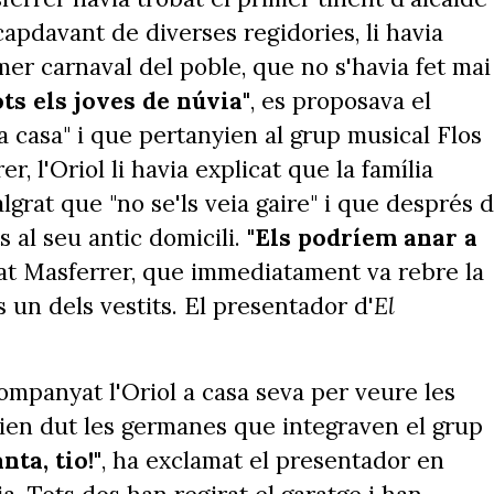
 capdavant de diverses regidories, li havia
mer carnaval del poble, que no s'havia fet mai
ots els joves de núvia"
, es proposava el
a casa" i que pertanyien al grup musical Flos
, l'Oriol li havia explicat que la família
lgrat que "no se'ls veia gaire" i que després 
s al seu antic domicili.
"Els podríem anar a
at Masferrer, que immediatament va rebre la
 un dels vestits. El presentador d'
El
ompanyat l'Oriol a casa seva per veure les
vien dut les germanes que integraven el grup
nta, tio!"
, ha exclamat el presentador en