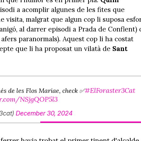
isodi a acomplir algunes de les fites que
 visita, malgrat que algun cop li suposa esfo
anigó, al darrer episodi a Prada de Conflent) 
s afers paranormals). Aquest cop li ha costat
repte que li ha proposat un vilatà de
Sant
#ElForaster3Cat
és de les Flos Mariae, check ✅
ter.com/NSjgQOP5l3
3cat)
December 30, 2024
asferrer havia trobat el primer tinent d'alcalde