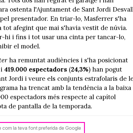
a. Tots dos han regirat el garatge i han
ara ostenta l'Ajuntament de Sant Jordi Desval
pel presentador. En triar-lo, Masferrer s'ha
 tot afegint que mai s'havia vestit de núvia.
i i fins i tot usar una cinta per tancar-lo,
hibir el model.
ter
ha remuntat audiències i s'ha posicionat
 i
419.000 espectadors
(
24,3%
) han pogut
nt Jordi i veure els conjunts estrafolaris de l
grama ha trencat amb la tendència a la baixa
000 espectadors més respecte al capítol
ta de pantalla de la temporada.
le com la teva font preferida de Google