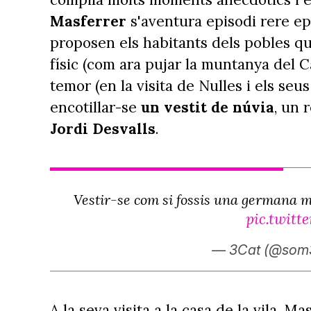
Masferrer
s'aventura episodi rere ep
proposen els habitants dels pobles que
físic (com ara pujar la muntanya del C
temor (en la visita de Nulles i els seu
encotillar-se
un vestit de núvia
, un 
Jordi Desvalls
.
Vestir-se com si fossis una germana m
pic.twit
— 3Cat (@som
A la seva visita a la casa de la vila, M