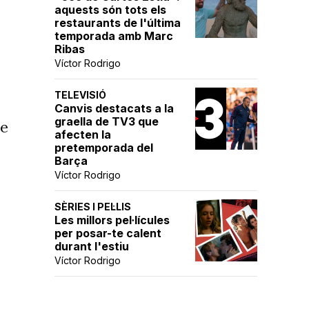
aquests són tots els
restaurants de l'última
temporada amb Marc
Ribas
Víctor Rodrigo
TELEVISIÓ
Canvis destacats a la
graella de TV3 que
de
afecten la
pretemporada del
Barça
Víctor Rodrigo
SÈRIES I PEL·LIS
Les millors pel·lícules
per posar-te calent
durant l'estiu
Víctor Rodrigo