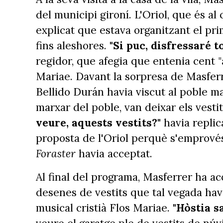
del municipi gironí. L'Oriol, que és al
explicat que estava organitzant el pri
fins aleshores.
"Si puc, disfressaré t
regidor, que afegia que entenia cent "
Mariae. Davant la sorpresa de Masferrer
Bellido Durán havia viscut al poble ma
marxar del poble, van deixar els vestit
veure, aquests vestits?"
havia replic
proposta de l'Oriol perquè s'emprovés
Foraster
havia acceptat.
Al final del programa, Masferrer ha ac
desenes de vestits que tal vegada ha
musical cristià Flos Mariae.
"Hòstia sa