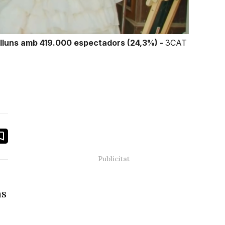
 dilluns amb 419.000 espectadors (24,3%) -
3CAT
book
ail
ns