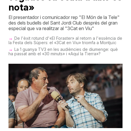
nota»
El presentador i comunicador rep "El Món de la Tele"
des dels budells del Sant Jordi Club després del gran
especial que va realitzar al "3Cat en Viu"
De l'èxit rotund d'«El Foraster» al retorn a l'essència de
la Festa dels Súpers: el «3Cat en Viu» triomfa a Montjuïc
La 1 guanya TV3 en les audiències de diumenge: què
ha passat amb el «30 minuts» i «Aquí la Tierra»?