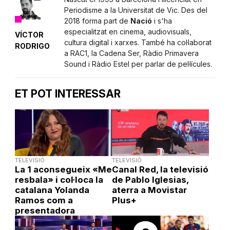
Periodisme a la Universitat de Vic. Des del
2018 forma part de
Nació
i s'ha
especialitzat en cinema, audiovisuals,
VÍCTOR
cultura digital i xarxes. També ha col·laborat
RODRIGO
a RAC1, la Cadena Ser, Ràdio Primavera
Sound i Ràdio Estel per parlar de pel·lícules.
ET POT INTERESSAR
TELEVISIÓ
TELEVISIÓ
La 1 aconsegueix «Me
Canal Red, la televisió
resbala» i col·loca la
de Pablo Iglesias,
catalana Yolanda
aterra a Movistar
Ramos com a
Plus+
presentadora