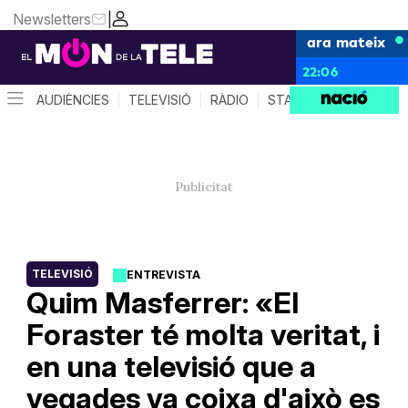
Newsletters
|
ara mateix
22:06
AUDIÈNCIES
TELEVISIÓ
RÀDIO
STAR SYSTEM
QUÈ 
TELEVISIÓ
ENTREVISTA
Quim Masferrer: «El
Foraster té molta veritat, i
en una televisió que a
vegades va coixa d'això es