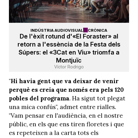
INDÚSTRIA AUDIOVISUAL
CRÒNICA
De l'èxit rotund d'«El Foraster» al
retorn a l'essència de la Festa dels
Súpers: el «3Cat en Viu» triomfa a
Montjuïc
Víctor Rodrigo
"
Hi havia gent que va deixar de venir
perquè es creia que només era pels 120
pobles del programa
. Ha sigut tot plegat
una mica confús", admet entre rialles.
"Vam pensar en l'audiència, en el nostre
públic, en els que ens tiren floretes i que
es repeteixen a la carta tots els