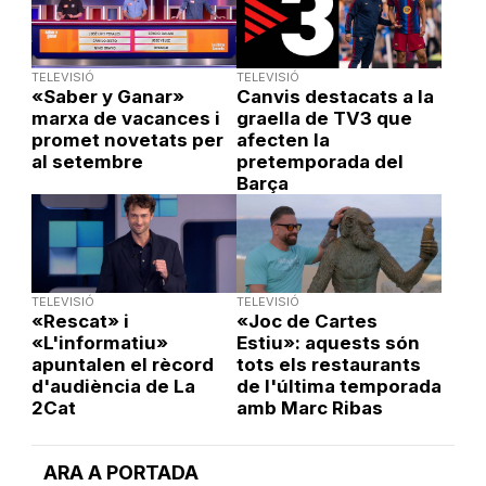
TELEVISIÓ
TELEVISIÓ
«Saber y Ganar»
Canvis destacats a la
marxa de vacances i
graella de TV3 que
promet novetats per
afecten la
al setembre
pretemporada del
Barça
TELEVISIÓ
TELEVISIÓ
«Rescat» i
«Joc de Cartes
«L'informatiu»
Estiu»: aquests són
apuntalen el rècord
tots els restaurants
d'audiència de La
de l'última temporada
2Cat
amb Marc Ribas
ARA A PORTADA