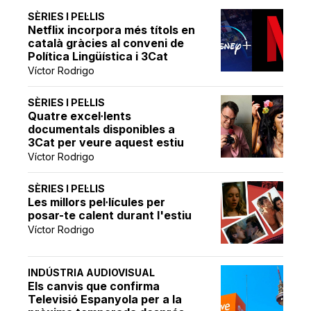
SÈRIES I PEL·LIS
Netflix incorpora més títols en
català gràcies al conveni de
Política Lingüística i 3Cat
Víctor Rodrigo
SÈRIES I PEL·LIS
Quatre excel·lents
documentals disponibles a
3Cat per veure aquest estiu
Víctor Rodrigo
SÈRIES I PEL·LIS
Les millors pel·lícules per
posar-te calent durant l'estiu
Víctor Rodrigo
INDÚSTRIA AUDIOVISUAL
Els canvis que confirma
Televisió Espanyola per a la