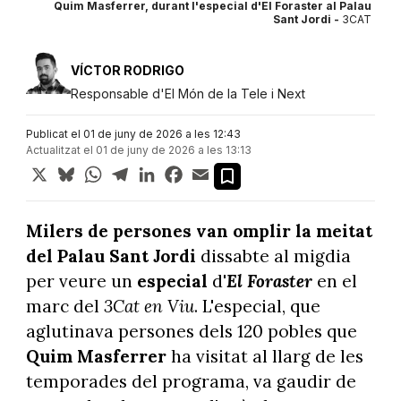
Quim Masferrer, durant l'especial d'El Foraster al Palau
Sant Jordi -
3CAT
VÍCTOR RODRIGO
Responsable d'El Món de la Tele i Next
Publicat el 01 de juny de 2026 a les 12:43
Actualitzat el 01 de juny de 2026 a les 13:13
X
Bluesky
WhatsApp
Telegram
LinkedIn
Facebook
Email
Milers de persones van omplir la meitat
del Palau Sant Jordi
dissabte al migdia
per veure un
especial
d'
El
Foraster
en el
marc del
3Cat en Viu
. L'especial, que
aglutinava persones dels 120 pobles que
Quim Masferrer
ha visitat al llarg de les
temporades del programa, va gaudir de