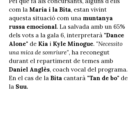
Pel que fa als concursants, alguns d'ells
com la
Maria i la Bita
, estan vivint
aquesta situació com una
muntanya
russa emocional
. La salvada amb un 65%
dels vots a la gala 6, interpretarà
"Dance
Alone"
de
Kia
i
Kyle Minogue
.
"Necessito
una mica de somriure"
, ha reconegut
durant el repartiment de temes amb
Daniel Anglès
, coach vocal del programa.
En el cas de la
Bita
cantarà
"Tan de bo"
de
la
Suu.