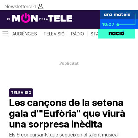
Newsletters
|
ara mateix
10:07
AUDIÈNCIES
TELEVISIÓ
RÀDIO
STAR SYSTEM
QUÈ 
TELEVISIÓ
Les cançons de la setena
gala d'"Eufòria" que viurà
una sorpresa inèdita
Els 9 concursants que segueixen al talent musical