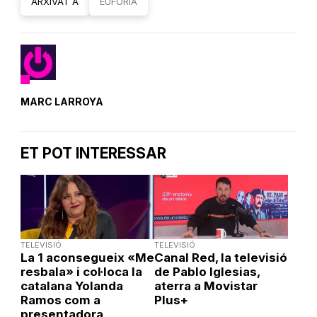
ARXIVAT A
EUFORIA
MARC LARROYA
ET POT INTERESSAR
TELEVISIÓ
TELEVISIÓ
La 1 aconsegueix «Me
Canal Red, la televisió
resbala» i col·loca la
de Pablo Iglesias,
catalana Yolanda
aterra a Movistar
Ramos com a
Plus+
presentadora