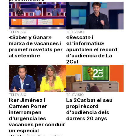
TELEVISIÓ
TELEVISIÓ
«Saber y Ganar»
«Rescat» i
marxa de vacances i
«L'informatiu»
promet novetats per
apuntalen el rècord
al setembre
d'audiència de La
2Cat
TELEVISIÓ
TELEVISIÓ
Iker Jiménez i
La 2Cat bat el seu
Carmen Porter
propi rècord
interrompen
d'audiència dels
d'urgència les
darrers 20 anys
vacances per conduir
un especial