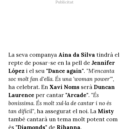
La seva companya
Aina da Silva
tindrà el
repte de posar-se en la pell de
Jennifer
López
i el seu
"Dance again"
.
"M'encanta
soc molt fan d'ella. És una 'woman power'"
,
ha celebrat. En
Xavi Noms
serà
Duncan
Laurence
per cantar
"Arcade"
.
"És
boníssima. És molt xul·la de cantar i no és
tan difícil"
, ha assegurat el noi. La
Misty
també cantarà un tema molt potent com
és
"Diamonds"
de
Rihanna
.