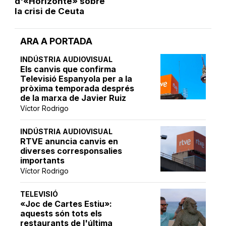
d'«Horizonte» sobre
la crisi de Ceuta
ARA A PORTADA
INDÚSTRIA AUDIOVISUAL
Els canvis que confirma
Televisió Espanyola per a la
pròxima temporada després
de la marxa de Javier Ruiz
Víctor Rodrigo
INDÚSTRIA AUDIOVISUAL
RTVE anuncia canvis en
diverses corresponsalies
importants
Víctor Rodrigo
TELEVISIÓ
«Joc de Cartes Estiu»:
aquests són tots els
restaurants de l'última