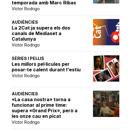
temporada amb Marc Ribas
Víctor Rodrigo
AUDIÈNCIES
La 2Cat ja supera els dos
canals de Mediaset a
Catalunya
Víctor Rodrigo
SÈRIES I PEL·LIS
Les millors pel·lícules per
posar-te calent durant l'estiu
Víctor Rodrigo
AUDIÈNCIES
«La casa nostra» torna a
funcionar al prime time:
supera «Grand Prix», però a
les onze cau en picat
Víctor Rodrigo