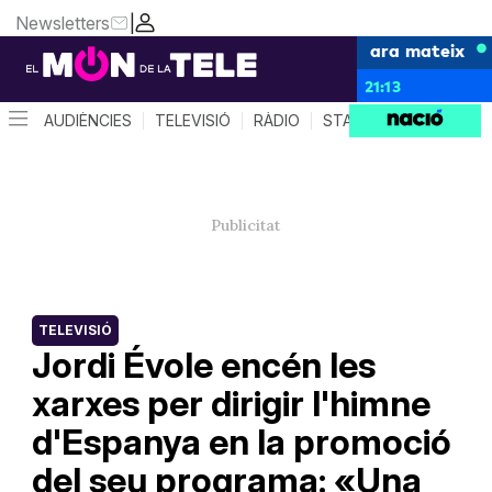
Newsletters
|
ara mateix
21:13
AUDIÈNCIES
TELEVISIÓ
RÀDIO
STAR SYSTEM
QUÈ 
TELEVISIÓ
Jordi Évole encén les
xarxes per dirigir l'himne
d'Espanya en la promoció
del seu programa: «Una