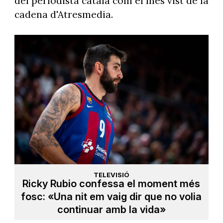
del periodista català com el més vist de la
cadena d'Atresmedia.
TELEVISIÓ
Ricky Rubio confessa el moment més
fosc: «Una nit em vaig dir que no volia
continuar amb la vida»