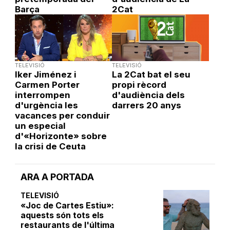
Barça
2Cat
TELEVISIÓ
TELEVISIÓ
Iker Jiménez i
La 2Cat bat el seu
Carmen Porter
propi rècord
interrompen
d'audiència dels
d'urgència les
darrers 20 anys
vacances per conduir
un especial
d'«Horizonte» sobre
la crisi de Ceuta
ARA A PORTADA
TELEVISIÓ
«Joc de Cartes Estiu»:
aquests són tots els
restaurants de l'última