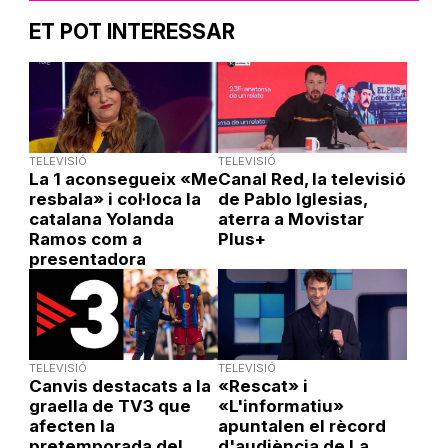
ET POT INTERESSAR
TELEVISIÓ
TELEVISIÓ
La 1 aconsegueix «Me
Canal Red, la televisió
resbala» i col·loca la
de Pablo Iglesias,
catalana Yolanda
aterra a Movistar
Ramos com a
Plus+
presentadora
TELEVISIÓ
TELEVISIÓ
Canvis destacats a la
«Rescat» i
graella de TV3 que
«L'informatiu»
afecten la
apuntalen el rècord
pretemporada del
d'audiència de La