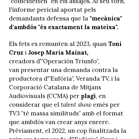
"coincideixen" en els assajos. Al seu torn,
l'informe pericial aportat pels
demandants defensa que la
"mecànica"
d'ambdós "és exactament la mateixa".
Els fets es remunten al 2023, quan
Toni
Cruz
i
Josep Maria Mainat,
creadors d'"Operación Triunfo",
van presentar una demanda contra la
productora d'"Eufòria", Veranda TV, i la
Corporació Catalana de Mitjans
Audiovisuals (CCMA) per
plagi
, en
considerar que el
talent show
emès per
TV3 "té massa similituds" amb el format
que ambdós van crear anys enrere.
Prèviament, el 2022, un cop finalitzada la