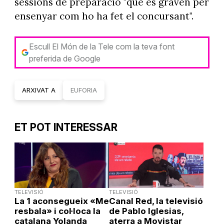
sessions de preparació "que es graven per
ensenyar com ho ha fet el concursant".
Escull El Món de la Tele com la teva font
preferida de Google
ARXIVAT A
EUFORIA
ET POT INTERESSAR
TELEVISIÓ
TELEVISIÓ
La 1 aconsegueix «Me
Canal Red, la televisió
resbala» i col·loca la
de Pablo Iglesias,
catalana Yolanda
aterra a Movistar