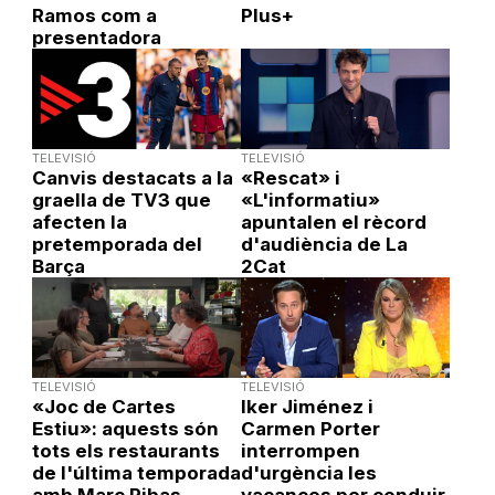
Ramos com a
Plus+
presentadora
TELEVISIÓ
TELEVISIÓ
Canvis destacats a la
«Rescat» i
graella de TV3 que
«L'informatiu»
afecten la
apuntalen el rècord
pretemporada del
d'audiència de La
Barça
2Cat
TELEVISIÓ
TELEVISIÓ
«Joc de Cartes
Iker Jiménez i
Estiu»: aquests són
Carmen Porter
tots els restaurants
interrompen
de l'última temporada
d'urgència les