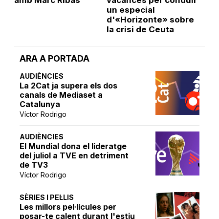
amb Marc Ribas
vacances per conduir
un especial
d'«Horizonte» sobre
la crisi de Ceuta
ARA A PORTADA
AUDIÈNCIES
La 2Cat ja supera els dos
canals de Mediaset a
Catalunya
Víctor Rodrigo
AUDIÈNCIES
El Mundial dona el lideratge
del juliol a TVE en detriment
de TV3
Víctor Rodrigo
SÈRIES I PEL·LIS
Les millors pel·lícules per
posar-te calent durant l'estiu