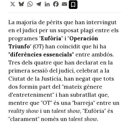
X
Bluesky
WhatsApp
Telegram
LinkedIn
Facebook
Email
La majoria de pèrits que han intervingut
en el judici per un suposat plagi entre els
programes "
Eufòria
" i "
Operación
Triunfo
" (OT) han coincidit que hi ha
"diferències essencials"
entre ambdós.
Tres dels quatre que han declarat en la
primera sessió del judici, celebrat a la
Ciutat de la Justícia, han negat que tots
dos formin part del "mateix gènere
d'entreteniment" i han subratllat que,
mentre que "OT" és una "barreja" entre un
reality show
i un
talent show
, "Eufòria" és
"clarament" només un
talent show
.