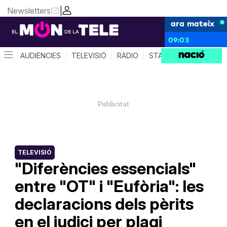
Newsletters
|
ara mateix
09:03
AUDIÈNCIES
TELEVISIÓ
RÀDIO
STAR SYSTEM
QUÈ 
TELEVISIÓ
"Diferències essencials"
entre "OT" i "Eufòria": les
declaracions dels pèrits
en el judici per plagi