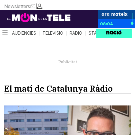
Newsletters
|
ara mateix
08:04
AUDIÈNCIES
TELEVISIÓ
RÀDIO
STAR SYSTEM
QUÈ 
El matí de Catalunya Ràdio