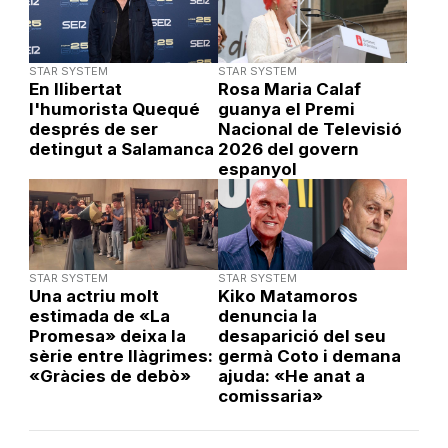
STAR SYSTEM
STAR SYSTEM
En llibertat
Rosa Maria Calaf
l'humorista Quequé
guanya el Premi
després de ser
Nacional de Televisió
detingut a Salamanca
2026 del govern
espanyol
STAR SYSTEM
STAR SYSTEM
Una actriu molt
Kiko Matamoros
estimada de «La
denuncia la
Promesa» deixa la
desaparició del seu
sèrie entre llàgrimes:
germà Coto i demana
«Gràcies de debò»
ajuda: «He anat a
comissaria»