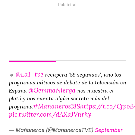
@La1_tve
🔹
recupera ‘59 segundos’, uno los
programas míticos de debate de la televisión en
@GemmaNierga
España
nos muestra el
plató y nos cuenta algún secreto más del
#Mañaneros18S
https://t.co/Cfpo
programa
pic.twitter.com/dAXaJVnrhy
— Mañaneros (@MananerosTVE)
September