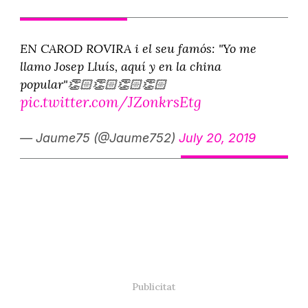
EN CAROD ROVIRA i el seu famós: "Yo me
llamo Josep Lluís, aquí y en la china
popular"👏🏻👏🏻👏🏻👏🏻
pic.twitter.com/JZonkrsEtg
— Jaume75 (@Jaume752)
July 20, 2019