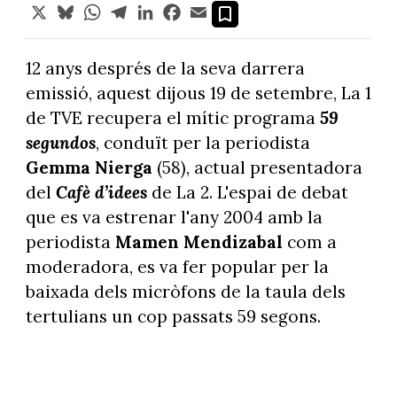
X
Bluesky
WhatsApp
Telegram
LinkedIn
Facebook
Email
12 anys després de la seva darrera
emissió, aquest dijous 19 de setembre, La 1
de TVE recupera el mític programa
59
segundos
, conduït per la periodista
Gemma Nierga
(58), actual presentadora
del
Cafè d’idees
de La 2. L'espai de debat
que es va estrenar l'any 2004 amb la
periodista
Mamen Mendizabal
com a
moderadora, es va fer popular per la
baixada dels micròfons de la taula dels
tertulians un cop passats 59 segons.