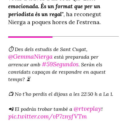
emocionada. És un format que per un
periodista és un regal"
, ha reconegut
Nierga a poques hores de l'estrena.
⏱️ Des dels estudis de Sant Cugat,
@GemmaNierga
està preparada per
#59Segundos
arrencar amb
. Seràn els
convidats capaços de respondre en aquest
temps? ⏳
📺 No t’ho perdis el dijous a les 22:50 h a La 1.
@rtveplay
📲 El podràs trobar també a
!
pic.twitter.com/vP7znyfVTm