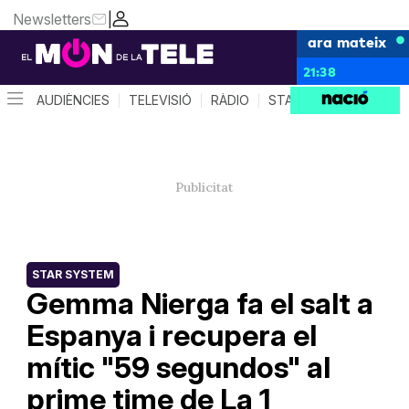
Newsletters
|
ara mateix
21:38
AUDIÈNCIES
TELEVISIÓ
RÀDIO
STAR SYSTEM
QUÈ 
STAR SYSTEM
Gemma Nierga fa el salt a
Espanya i recupera el
mític "59 segundos" al
prime time de La 1