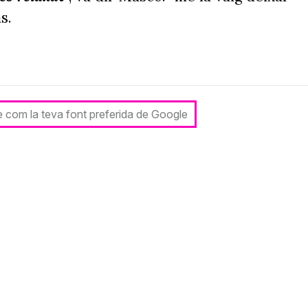
s.
Mas i Mascó a 8
le com la teva font preferida de Google