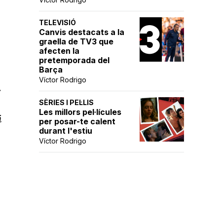
TELEVISIÓ
Canvis destacats a la
graella de TV3 que
afecten la
tv)
pretemporada del
Barça
Víctor Rodrigo
m
SÈRIES I PEL·LIS
Les millors pel·lícules
i
per posar-te calent
durant l'estiu
Víctor Rodrigo
i