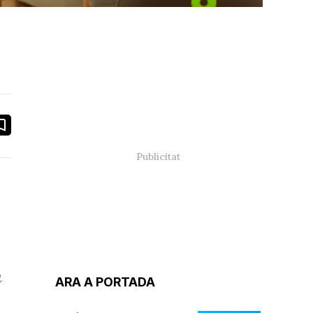
book
ail
a
ARA A PORTADA