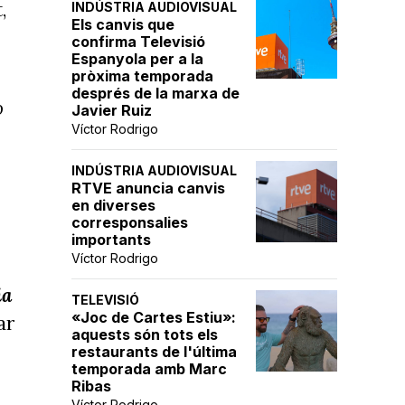
,
INDÚSTRIA AUDIOVISUAL
Els canvis que
confirma Televisió
Espanyola per a la
pròxima temporada
després de la marxa de
o
Javier Ruiz
Víctor Rodrigo
INDÚSTRIA AUDIOVISUAL
RTVE anuncia canvis
en diverses
corresponsalies
importants
lbé
Víctor Rodrigo
ia
TELEVISIÓ
«Joc de Cartes Estiu»:
ar
aquests són tots els
restaurants de l'última
temporada amb Marc
Ribas
Víctor Rodrigo