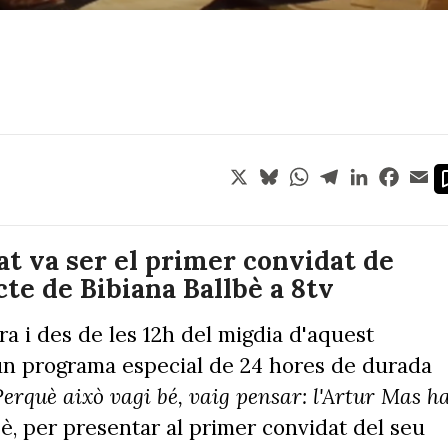
X
Bluesky
WhatsApp
Telegram
LinkedIn
Face
Em
at va ser el primer convidat de
cte de Bibiana Ballbè a 8tv
ura i des de les 12h del migdia d'aquest
un programa especial de 24 hores de durada
Perquè això vagi bé, vaig pensar: l'Artur Mas h
lbè, per presentar al primer convidat del seu