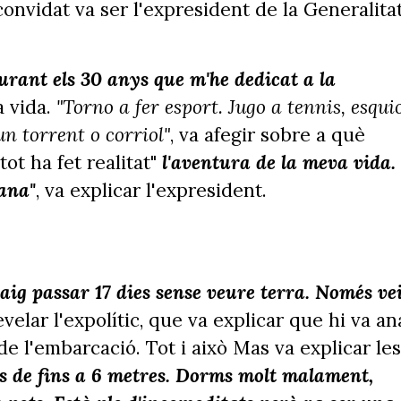
 convidat va ser l'expresident de la Generalitat
urant els 30 anys que m'he dedicat a la
a vida.
"Torno a fer esport. Jugo a tennis, esqui
n torrent o corriol"
, va afegir sobre a què
ot ha fet realitat
"
l'aventura de la meva vida.
ana"
, va explicar l'expresident.
Artur Mas i Bibiana Bal
 vaig passar 17 dies sense veure terra. Només ve
revelar l'expolític, que va explicar que hi va an
e l'embarcació. Tot i això Mas va explicar les
s de fins a 6 metres. Dorms molt malament,