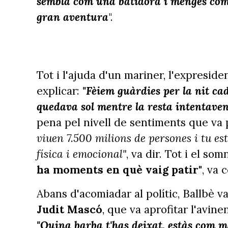
sembla com una batidora i menges com 
gran aventura
".
Tot i l'ajuda d'un mariner, l'expreside
explicar:
"Fèiem guàrdies per la nit ca
quedava sol mentre la resta intentave
pena pel nivell de sentiments que va
viuen 7.500 milions de persones i tu est
física i emocional"
, va dir. Tot i el som
ha moments en què vaig patir"
, va 
Abans d'acomiadar al polític, Ballbè v
Judit Mascó
, que va aprofitar l'avin
"Quina barba t'has deixat, estàs com m