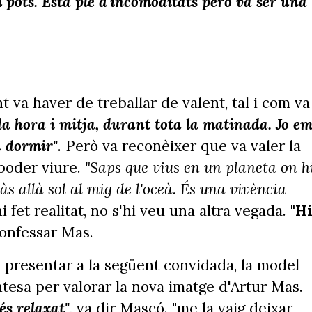
pots. Està ple d'incomoditats però va ser una
'Abans que s'acabi l'any' (8
nt va haver de treballar de valent, tal i com va
da hora i mitja, durant tota la matinada. Jo e
n dormir"
. Però va reconèixer que va valer la
 poder viure.
"Saps que vius en un planeta on h
às allà sol al mig de l'oceà. És una vivència
ni fet realitat, no s'hi veu una altra vegada.
"H
confessar Mas.
a presentar a la següent convidada, la model
entesa per valorar la nova imatge d'Artur Mas.
és relaxat"
, va dir Mascó. "me la vaig deixar