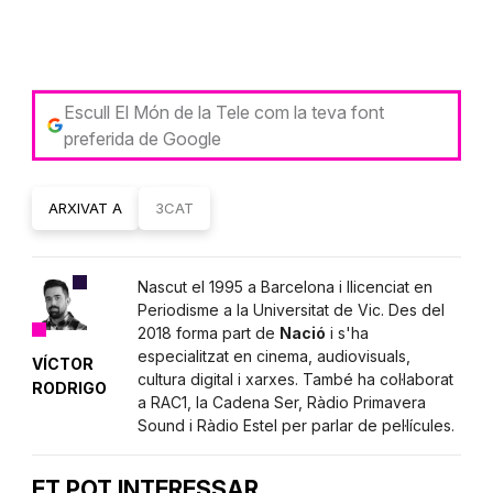
Escull El Món de la Tele com la teva font
preferida de Google
ARXIVAT A
3CAT
Nascut el 1995 a Barcelona i llicenciat en
Periodisme a la Universitat de Vic. Des del
2018 forma part de
Nació
i s'ha
especialitzat en cinema, audiovisuals,
VÍCTOR
cultura digital i xarxes. També ha col·laborat
RODRIGO
a RAC1, la Cadena Ser, Ràdio Primavera
Sound i Ràdio Estel per parlar de pel·lícules.
ET POT INTERESSAR