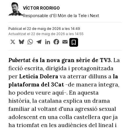
VÍCTOR RODRIGO
Responsable d'El Món de la Tele i Next
Publicat el 22 de maig de 2026 a les 14:49
Actualitzat el 22 de maig de 2026 a les 14:55
X
Bluesky
WhatsApp
Telegram
LinkedIn
Facebook
Email
Pubertat
és la nova gran sèrie de TV3
. La
ficció escrita, dirigida i protagonitzada
per
Leticia Dolera
va aterrar dilluns a
la
plataforma del 3Cat
-de manera íntegra,
ho podeu veure aquí-. En aquesta
història, la catalana explica un drama
familiar al voltant d'una agressió sexual
adolescent en una colla castellera que ja
ha triomfat en les audiències del lineal i