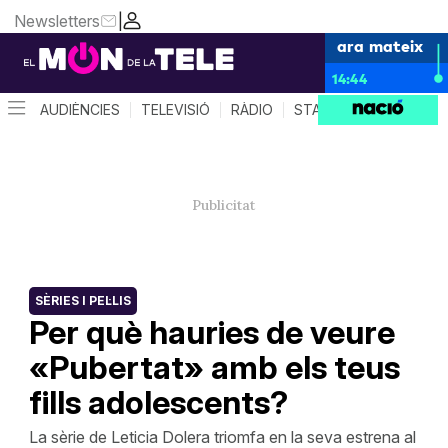
Newsletters
|
ara mateix
14:44
AUDIÈNCIES
TELEVISIÓ
RÀDIO
STAR SYSTEM
QUÈ 
SÈRIES I PEL·LIS
Per què hauries de veure
«Pubertat» amb els teus
fills adolescents?
La sèrie de Leticia Dolera triomfa en la seva estrena al