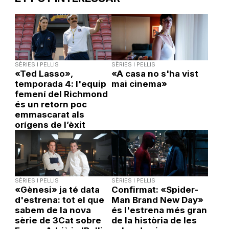
SÈRIES I PEL·LIS
SÈRIES I PEL·LIS
«Ted Lasso»,
«A casa no s'ha vist
temporada 4: l'equip
mai cinema»
femení del Richmond
és un retorn poc
emmascarat als
orígens de l’èxit
SÈRIES I PEL·LIS
SÈRIES I PEL·LIS
«Gènesi» ja té data
Confirmat: «Spider-
d'estrena: tot el que
Man Brand New Day»
sabem de la nova
és l'estrena més gran
sèrie de 3Cat sobre
de la història de les