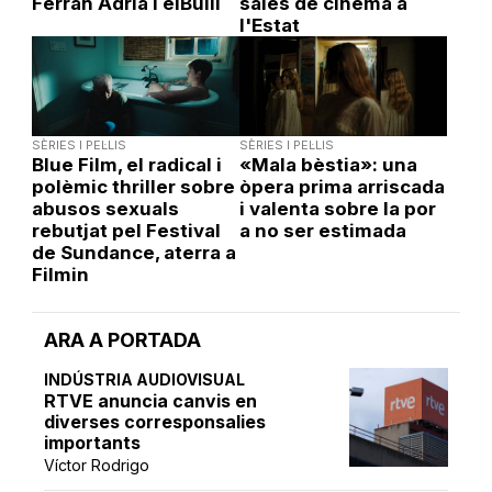
Ferran Adrià i elBulli
sales de cinema a
l'Estat
SÈRIES I PEL·LIS
SÈRIES I PEL·LIS
Blue Film, el radical i
«Mala bèstia»: una
polèmic thriller sobre
òpera prima arriscada
abusos sexuals
i valenta sobre la por
rebutjat pel Festival
a no ser estimada
de Sundance, aterra a
Filmin
ARA A PORTADA
INDÚSTRIA AUDIOVISUAL
RTVE anuncia canvis en
diverses corresponsalies
importants
Víctor Rodrigo