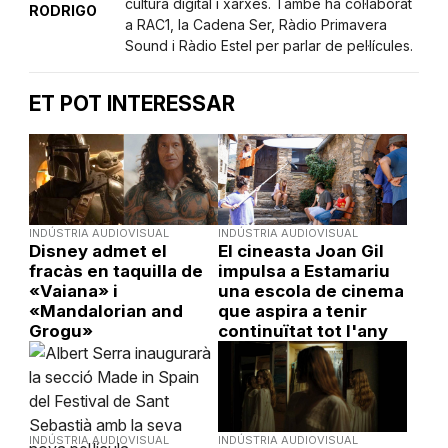
cultura digital i xarxes. També ha col·laborat
RODRIGO
a RAC1, la Cadena Ser, Ràdio Primavera
Sound i Ràdio Estel per parlar de pel·lícules.
ET POT INTERESSAR
INDÚSTRIA AUDIOVISUAL
INDÚSTRIA AUDIOVISUAL
Disney admet el
El cineasta Joan Gil
fracàs en taquilla de
impulsa a Estamariu
«Vaiana» i
una escola de cinema
«Mandalorian and
que aspira a tenir
Grogu»
continuïtat tot l'any
INDÚSTRIA AUDIOVISUAL
INDÚSTRIA AUDIOVISUAL