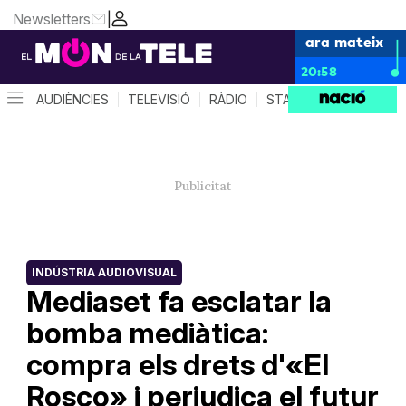
Newsletters
|
ara mateix
20:58
AUDIÈNCIES
TELEVISIÓ
RÀDIO
STAR SYSTEM
QUÈ 
INDÚSTRIA AUDIOVISUAL
Mediaset fa esclatar la
bomba mediàtica:
compra els drets d'«El
Rosco» i perjudica el futur