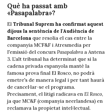
Què ha passat amb
«Pasapalabra»?
El
Tribunal Suprem ha confirmat aquest
dijous la sentència de l'Audiència de
Barcelona
que resolia el cas entre la
companyia MCF&F i Atresmedia per
l'emissió del concurs
Pasapalabra
a Antena
3. L'alt tribunal ha determinat que si la
cadena privada espanyola manté la
famosa prova final El Rosco, no podrà
emetre's de manera legal i per tant haurà
de cancel·lar-se el programa.
Precisament, el litigi radicava en
El Rosco
,
ja que MC&F (companyia neerlandesa) en
reclamava la propietat intel·lectual.