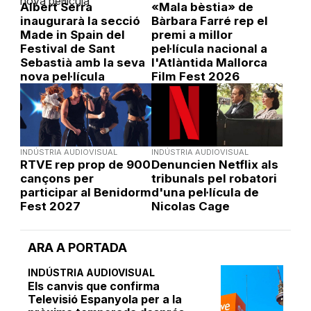
Albert Serra
«Mala bèstia» de
inaugurarà la secció
Bàrbara Farré rep el
Made in Spain del
premi a millor
Festival de Sant
pel·lícula nacional a
Sebastià amb la seva
l'Atlàntida Mallorca
nova pel·lícula
Film Fest 2026
INDÚSTRIA AUDIOVISUAL
INDÚSTRIA AUDIOVISUAL
RTVE rep prop de 900
Denuncien Netflix als
cançons per
tribunals pel robatori
participar al Benidorm
d'una pel·lícula de
Fest 2027
Nicolas Cage
ARA A PORTADA
INDÚSTRIA AUDIOVISUAL
Els canvis que confirma
Televisió Espanyola per a la