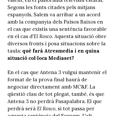
valent, en el panorama televisiu estatal.
Segons les fonts citades pels mitjans
espanyols, Salem va arribar a un acord
amb la companyia dels Països Baixos en
el cas que existís una sentència favorable
en el cas d'
El
Rosco
. Aquesta situació obre
diversos fronts i posa situacions sobre la
taula:
què farà Atresmedia i en quina
situació col·loca Mediaset?
En el cas que Antena 3 vulgui mantenir el
format de la prova final haurà de
negociar directament amb MC&F. La
qüestió clau de tot plegat, també, és que
Antena 3 no perdrà Pasapalabra. El que
perdrà serà
El Rosco
, si tot passa per
aquesta sentència del Suprem. L'alt