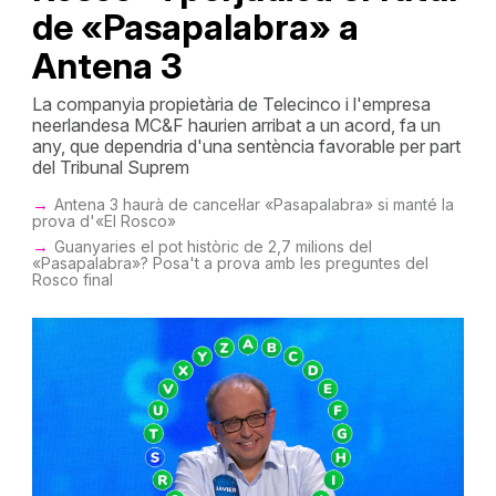
de «Pasapalabra» a
Antena 3
La companyia propietària de Telecinco i l'empresa
neerlandesa MC&F haurien arribat a un acord, fa un
any, que dependria d'una sentència favorable per part
del Tribunal Suprem
Antena 3 haurà de cancel·lar «Pasapalabra» si manté la
prova d'«El Rosco»
Guanyaries el pot històric de 2,7 milions del
«Pasapalabra»? Posa't a prova amb les preguntes del
Rosco final