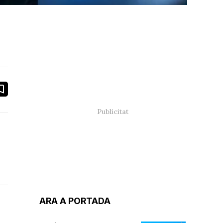
book
ail
ARA A PORTADA