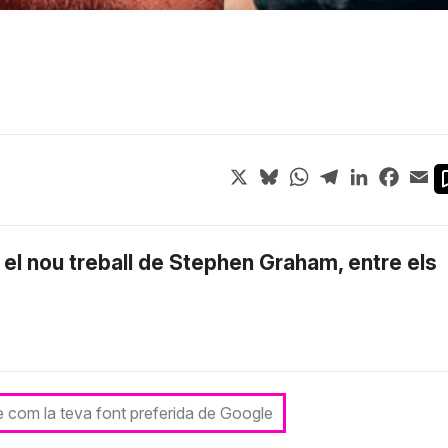
X
Bluesky
WhatsApp
Telegram
LinkedIn
Face
Em
i el nou treball de Stephen Graham, entre els
le com la teva font preferida de Google