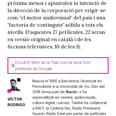
pròxims mesos i apuntalen la intenció de
la direcció de la corporació per erigir-se
com "el motor audiovisual" del país i una
"factoria de continguts" sòlida a tots els
nivells. D'aquestes 27 pel·lícules, 22 seran
en versió original en català i de les
ficcions televisives, 10 de les 11.
Escull El Món de la Tele com la teva font
preferida de Google
Nascut el 1995 a Barcelona i llicenciat en
Periodisme a la Universitat de Vic. Des del
2018 forma part de
Nació
i s'ha
especialitzat en cinema, audiovisuals,
VÍCTOR
cultura digital i xarxes. També ha col·laborat
RODRIGO
a RAC1, la Cadena Ser, Ràdio Primavera
Sound i Ràdio Estel per parlar de pel·lícules.