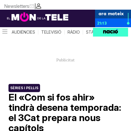
Newsletters
|
ara mateix
21:13
AUDIÈNCIES
TELEVISIÓ
RÀDIO
STAR SYSTEM
QUÈ 
SÈRIES I PEL·LIS
El «Com si fos ahir»
tindrà desena temporada:
el 3Cat prepara nous
capítols