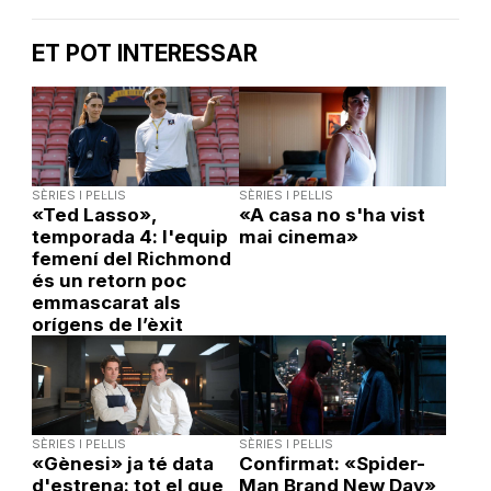
ET POT INTERESSAR
SÈRIES I PEL·LIS
SÈRIES I PEL·LIS
«Ted Lasso»,
«A casa no s'ha vist
temporada 4: l'equip
mai cinema»
femení del Richmond
és un retorn poc
emmascarat als
orígens de l’èxit
SÈRIES I PEL·LIS
SÈRIES I PEL·LIS
«Gènesi» ja té data
Confirmat: «Spider-
d'estrena: tot el que
Man Brand New Day»