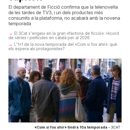
El departament de Ficció confirma que la telenovel·la
de les tardes de TV3, i un dels productes més
consumits a la plataforma, no acabarà amb la novena
temporada
El 3Cat s'erigeix en la gran «factoria de ficció»: rècord
de sèries i pel·lícules en català per al 2026
L'1x1 de la nova temporada del «Com si fos ahir»: què
els espera als protagonistes?
«Com si fos ahir» tindrà 10a temporada -
3CAT