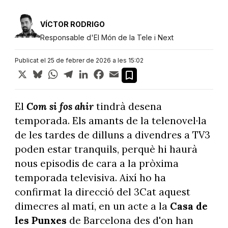
VÍCTOR RODRIGO
Responsable d'El Món de la Tele i Next
Publicat el 25 de febrer de 2026 a les 15:02
X
Bluesky
WhatsApp
Telegram
LinkedIn
Facebook
Email
El
Com si fos ahir
tindrà desena
temporada. Els amants de la telenovel·la
de les tardes de dilluns a divendres a TV3
poden estar tranquils, perquè hi haurà
nous episodis de cara a la pròxima
temporada televisiva. Així ho ha
confirmat la direcció del 3Cat aquest
dimecres al matí, en un acte a la
Casa de
les Punxes
de Barcelona des d'on han