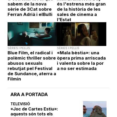
sabem de la nova
és l'estrena més gran
sèrie de 3Cat sobre
de la història de les
Ferran Adrià i elBulli
sales de cinema a
l'Estat
SÈRIES I PEL·LIS
SÈRIES I PEL·LIS
Blue Film, el radical i
«Mala bèstia»: una
polèmic thriller sobre
òpera prima arriscada
abusos sexuals
i valenta sobre la por
rebutjat pel Festival
a no ser estimada
de Sundance, aterra a
Filmin
ARA A PORTADA
TELEVISIÓ
«Joc de Cartes Estiu»:
aquests són tots els