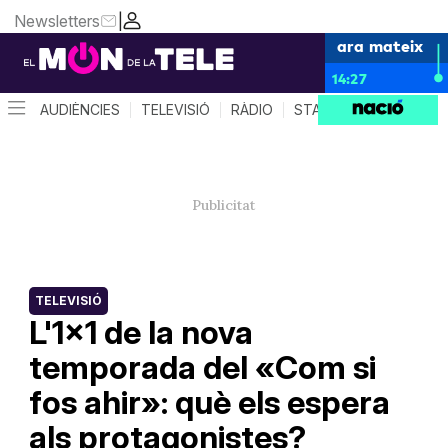
Newsletters
|
ara mateix
14:27
AUDIÈNCIES
TELEVISIÓ
RÀDIO
STAR SYSTEM
QUÈ 
TELEVISIÓ
L'1x1 de la nova
temporada del «Com si
fos ahir»: què els espera
als protagonistes?