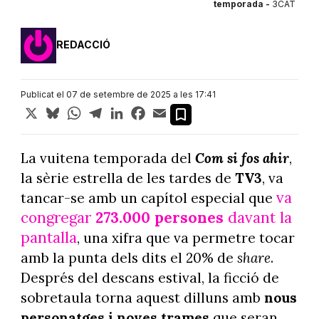
temporada -
3CAT
REDACCIÓ
Publicat el 07 de setembre de 2025 a les 17:41
X
Bluesky
WhatsApp
Telegram
LinkedIn
Facebook
Email
La vuitena temporada del
Com si fos ahir
,
la sèrie estrella de les tardes de
TV3
, va
va
tancar-se amb un capítol especial que
congregar
273.000 persones
davant la
pantalla
, una xifra que va permetre tocar
amb la punta dels dits el 20% de
share
.
Després del descans estival, la ficció de
sobretaula torna aquest dilluns amb
nous
personatges i noves trames
que seran