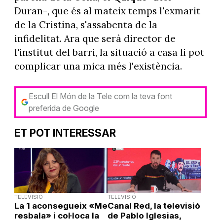
Duran-, que és al mateix temps l'exmarit
de la Cristina, s'assabenta de la
infidelitat. Ara que serà director de
l'institut del barri, la situació a casa li pot
complicar una mica més l'existència.
Escull El Món de la Tele com la teva font
preferida de Google
ET POT INTERESSAR
TELEVISIÓ
TELEVISIÓ
La 1 aconsegueix «Me
Canal Red, la televisió
resbala» i col·loca la
de Pablo Iglesias,