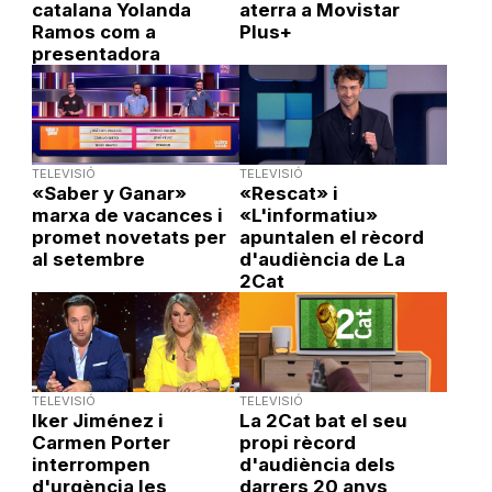
catalana Yolanda
aterra a Movistar
Ramos com a
Plus+
presentadora
TELEVISIÓ
TELEVISIÓ
«Saber y Ganar»
«Rescat» i
marxa de vacances i
«L'informatiu»
promet novetats per
apuntalen el rècord
al setembre
d'audiència de La
2Cat
TELEVISIÓ
TELEVISIÓ
Iker Jiménez i
La 2Cat bat el seu
Carmen Porter
propi rècord
interrompen
d'audiència dels
d'urgència les
darrers 20 anys