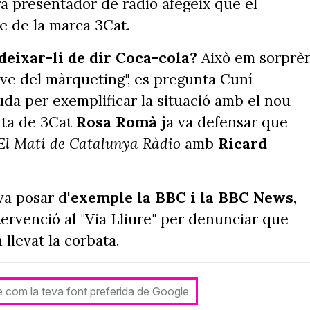
rà presentador de ràdio afegeix que el
e de la marca 3Cat.
deixar-li de dir Coca-cola?
Això em sorprèn
ve del màrqueting", es pregunta Cuní
da per exemplificar la situació amb el nou
nta de 3Cat
Rosa Romà j
a va defensar que
El Matí de Catalunya Ràdio
amb
Ricard
va posar d'
exemple la BBC i la BBC News,
ntervenció al "Via Lliure" per denunciar que
llevat la corbata.
le com la teva font preferida de Google