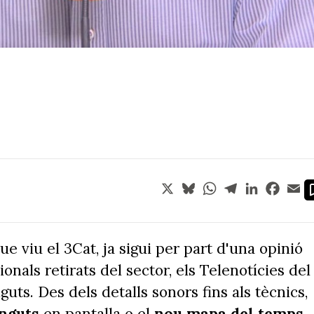
X
Bluesky
WhatsApp
Telegram
LinkedIn
Face
Em
ue viu el 3Cat, ja sigui per part d'una opinió
nals retirats del sector, els Telenotícies del
uts. Des dels detalls sonors fins als tècnics,
inguts
en pantalla o el
nou mapa del temps
,