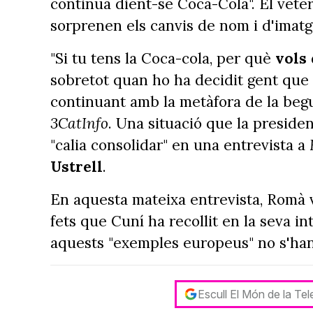
continua dient-se Coca-Cola". El vete
sorprenen els canvis de nom i d'imatg
"Si tu tens la Coca-cola, per què
vols 
sobretot quan ho ha decidit gent que 
continuant amb la metàfora de la begu
3CatInfo
. Una situació que la preside
"calia consolidar" en una entrevista a
Ustrell
.
En aquesta mateixa entrevista, Romà 
fets que Cuní ha recollit en la seva i
aquests "exemples europeus" no s'han 
Escull El Món de la Te