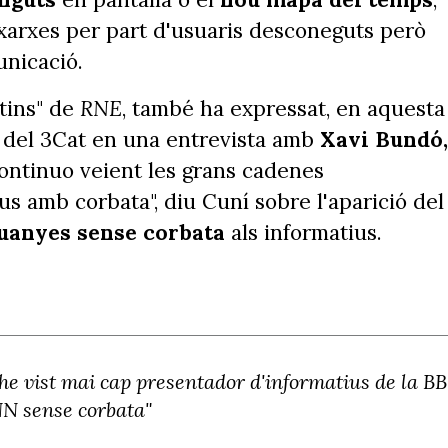
xarxes per part d'usuaris desconeguts però
unicació.
tins" de
RNE
, també ha expressat, en aquesta
s
del 3Cat en una entrevista amb
Xavi Bundó,
 continuo veient les grans cadenes
us amb corbata", diu Cuní sobre l'aparició del
uanyes
sense corbata
als informatius.
 he vist mai cap presentador d'informatius de la B
NN sense corbata"