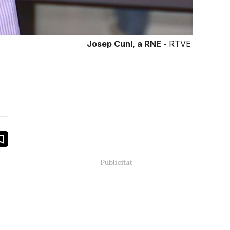
Josep Cuní, a RNE -
RTVE
book
ail