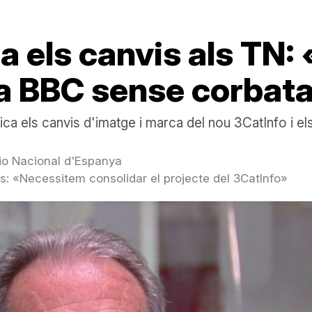
a els canvis als TN:
la BBC sense corbat
ica els canvis d'imatge i marca del nou 3CatInfo i 
io Nacional d'Espanya
cs: «Necessitem consolidar el projecte del 3CatInfo»