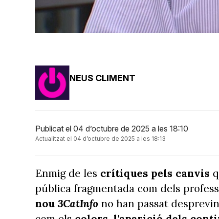
NEUS CLIMENT
Publicat el 04 d’octubre de 2025 a les 18:10
Actualitzat el 04 d’octubre de 2025 a les 18:13
Enmig de les
crítiques pels canvis
q
pública fragmentada com dels professio
nou
3CatInfo
no han passat despreving
com els
colors, l'aparició dels cont