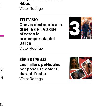
Ribas
n
Víctor Rodrigo
TELEVISIÓ
Canvis destacats a la
graella de TV3 que
afecten la
pretemporada del
Barça
Víctor Rodrigo
SÈRIES I PEL·LIS
Les millors pel·lícules
da
per posar-te calent
durant l'estiu
sa
Víctor Rodrigo
la