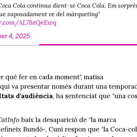
 Coca Cola continua dient-se Coca Cola. Em sorprè
 que suposadament ve del màrqueting"
ter.com/AL78eQeEwq
er 4, 2025
ber què fer en cada moment", matisa
í, qui va presentar només durant una tempora
ltats d'audiència
, ha sentenciat que "una co
atInfo
baix la desaparició de "la marca
defineix Bundó-, Cuní respon que "la Coca-co