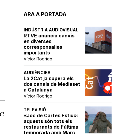
ARA A PORTADA
INDÚSTRIA AUDIOVISUAL
RTVE anuncia canvis
en diverses
corresponsalies
importants
Víctor Rodrigo
AUDIÈNCIES
La 2Cat ja supera els
dos canals de Mediaset
a Catalunya
Víctor Rodrigo
TELEVISIÓ
BC
«Joc de Cartes Estiu»:
aquests són tots els
restaurants de l'última
temporada amb Marc