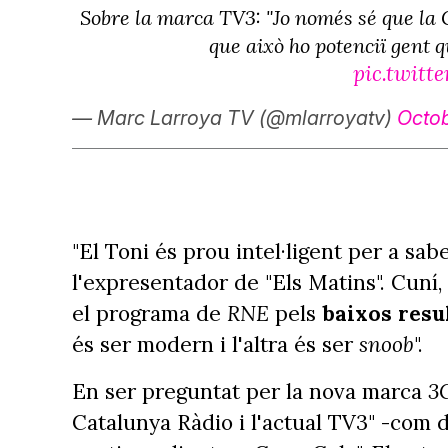
Sobre la marca TV3: "Jo només sé que la
que això ho potenciï gent
pic.twit
— Marc Larroya TV (@mlarroyatv)
Octob
"El Toni és prou intel·ligent per a sa
l'expresentador de "Els Matins". Cun
el programa de
RNE
pels
baixos resu
és ser modern i l'altra és ser
snoob
".
En ser preguntat per la nova marca
3C
Catalunya Ràdio i l'actual TV3" -com 