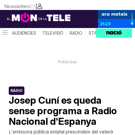
Newsletters
|
ara mateix
21:23
AUDIÈNCIES
TELEVISIÓ
RÀDIO
STAR SYSTEM
QUÈ 
RÀDIO
Josep Cuní es queda
sense programa a Radio
Nacional d'Espanya
L'emissora pública estatal prescindeix del veterà