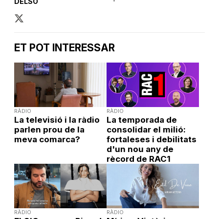
DELSO
ET POT INTERESSAR
RÀDIO
RÀDIO
La televisió i la ràdio
La temporada de
parlen prou de la
consolidar el milió:
meva comarca?
fortaleses i debilitats
d'un nou any de
rècord de RAC1
RÀDIO
RÀDIO