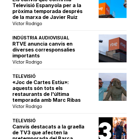
Televisió Espanyola per a la
pròxima temporada després
de la marxa de Javier Ruiz
Víctor Rodrigo
INDÚSTRIA AUDIOVISUAL
RTVE anuncia canvis en
diverses corresponsalies
importants
Víctor Rodrigo
TELEVISIÓ
«Joc de Cartes Estiu»:
aquests són tots els
restaurants de l'última
temporada amb Marc Ribas
Víctor Rodrigo
TELEVISIÓ
Canvis destacats a la graella
de TV3 que afecten la
pretemporada del Barça