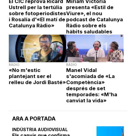
El CIC reprova Ricard
Míriam Victòria
Ustrell per la tertúlia
presenta «Estil de
sobre fotoperiodistes
Viure», el nou
i Rosalía d'«El matí de
podcast de Catalunya
Catalunya Ràdio»
Ràdio sobre els
hàbits saludables
RÀDIO
RÀDIO
«No m'estic
Manel Vidal
plantejant ser el
s'acomiada de «La
relleu de Jordi Basté»
Competència»
després de set
temporades: «M'ha
canviat la vida»
ARA A PORTADA
INDÚSTRIA AUDIOVISUAL
Els canvis que confirma