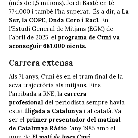
(més de 1,5 milions). Jordi Basté en té
774.000 i també l'ha superat. És a dir, a
La
Ser, la COPE, Onda Cero i Rac1
. En
l'Estudi General de Mitjans (EGM) de
l'abril de 2025, el
programa de Cuní va
aconseguir 681.000 oients
.
Carrera extensa
Als 71 anys, Cuní és en el tram final de la
seva trajectòria als mitjans. Fins
l'arribada a RNE, la
carrera
profesional
del periodista sempre havia
estat
lligada a Catalunya
i al català. Va
ser el
primer presentador del matinal
de
Catalunya Ràdio
l'any 1985 amb el
nom de
El matí de Josep Cuní
.