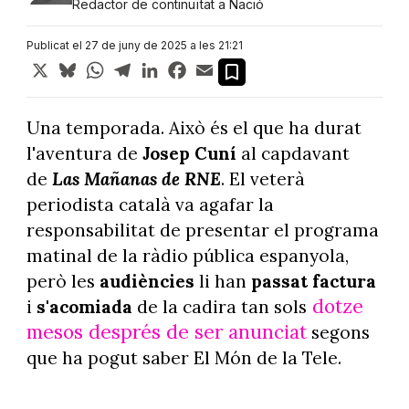
Redactor de continuïtat a Nació
Publicat el 27 de juny de 2025 a les 21:21
X
Bluesky
WhatsApp
Telegram
LinkedIn
Facebook
Email
Una temporada. Això és el que ha durat
l'aventura de
Josep Cuní
al capdavant
de
Las Mañanas de RNE
. El veterà
periodista català va agafar la
responsabilitat de presentar el programa
matinal de la ràdio pública espanyola,
però les
audiències
li han
passat factura
dotze
i
s'acomiada
de la cadira tan sols
mesos després de ser anunciat
segons
que ha pogut saber El Món de la Tele.