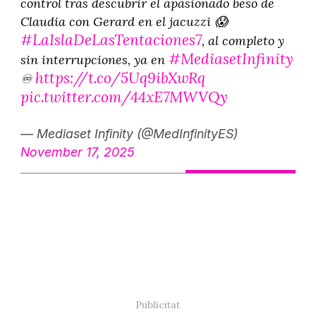
control tras descubrir el apasionado beso de
Claudia con Gerard en el jacuzzi 😱
#LaIslaDeLasTentaciones7
, al completo y
#MediasetInfinity
sin interrupciones, ya en
https://t.co/5Uq9ibXwRq
♾
pic.twitter.com/44xE7MWVQy
— Mediaset Infinity (@MedInfinityES)
November 17, 2025