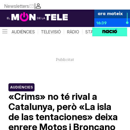
Newsletters
|
ara mateix
16:39
AUDIÈNCIES
TELEVISIÓ
RÀDIO
STAR SYSTEM
QUÈ 
AUDIÈNCIES
«Crims» no té rival a
Catalunya, però «La isla
de las tentaciones» deixa
enrere Motos i Broncano