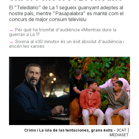
El "Telediario" de La 1 segueix guanyant adeptes al
nostre país, mentre "Pasapalabra" es manté com el
concurs de major consum televisiu
Per què ha triomfat d'audiència «Mientras dure la
guerra» a La 1?
Sixena al «30 minuts» és un èxit absolut d'audiència i
encén les xarxes
Crims i La isla de las tentaciones, grans èxits -
3CAT |
MEDIASET