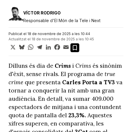
VÍCTOR RODRIGO
Responsable d'El Món de la Tele i Next
Publicat el 18 de novembre de 2025 a les 10:44
Actualitzat el 18 de novembre de 2025 a les 10:45
X
Bluesky
WhatsApp
Telegram
LinkedIn
Facebook
Email
Dilluns és dia de
Crims
i
Crims
és sinònim
d'èxit, sense rivals. El programa de
true
crime
que presenta
Carles Porta a TV3
va
tornar a conquerir la nit amb una gran
audiència. En detall, va sumar 409.000
espectadors de mitjana i una contundent
quota de pantalla del
23,3%.
Aquestes
xifres superen, en comparativa, les
d'espais consolidats del
3Cat
com el