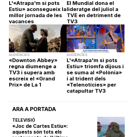
L'«Atrapa'm si pots
El Mundial dona el
Estiu» aconsegueix la
lideratge del juliol a
millor jornada de les
TVE en detriment de
vacances
TV3
AUDIÈNCIES
AUDIÈNCIES
«Downton Abbey»
L'«Atrapa'm si pots
regna diumenge a
Estiu» triomfa dijous i
TV3 i supera amb
se suma al «Polònia»
escreix el «Grand
i al trident dels
Prix» de La 1
«Telenotícies» per
catapultar TV3
ARA A PORTADA
TELEVISIÓ
«Joc de Cartes Estiu»:
aquests són tots els