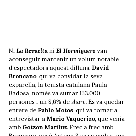
Ni
La Revuelta
ni
El Hormiguero
van
aconseguir mantenir un volum notable
d'espectadors aquest dilluns.
David
Broncano
, qui va convidar la seva
exparella, la tenista catalana Paula
Badosa, només va sumar 153.000
persones i un 8,6% de
share
. Es va quedar
enrere de
Pablo Motos
, qui va tornar a
entrevistar a
Mario Vaquerizo
, que venia
amb
Gotzon Matiluz
. Frec a frec amb
Broncano, però Antena 3 es va endur una