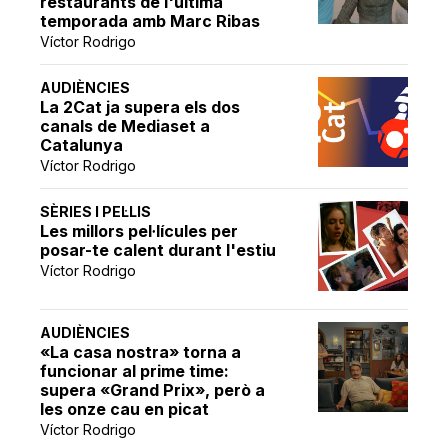
restaurants de l'última
temporada amb Marc Ribas
Víctor Rodrigo
AUDIÈNCIES
La 2Cat ja supera els dos
canals de Mediaset a
Catalunya
Víctor Rodrigo
SÈRIES I PEL·LIS
Les millors pel·lícules per
posar-te calent durant l'estiu
Víctor Rodrigo
AUDIÈNCIES
«La casa nostra» torna a
funcionar al prime time:
supera «Grand Prix», però a
les onze cau en picat
Víctor Rodrigo