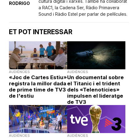
cultura digital i xarxes. També ha col·laborat
RODRIGO
a RAC1, la Cadena Ser, Ràdio Primavera
Sound i Ràdio Estel per parlar de pel·lícules.
ET POT INTERESSAR
AUDIÈNCIES
AUDIÈNCIES
«Joc de Cartes Estiu»
Un documental sobre
registra la millor dada
el Titanic i el trident
de prime time de TV3
dels «Telenotícies»
de l'estiu
impulsen el lideratge
de TV3
AUDIÈNCIES
AUDIÈNCIES