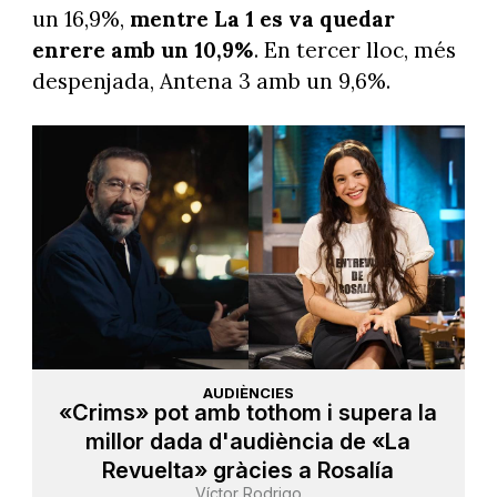
un 16,9%,
mentre La 1 es va quedar
enrere amb un 10,9%
. En tercer lloc, més
despenjada, Antena 3 amb un 9,6%.
AUDIÈNCIES
«Crims» pot amb tothom i supera la
millor dada d'audiència de «La
Revuelta» gràcies a Rosalía
Víctor Rodrigo