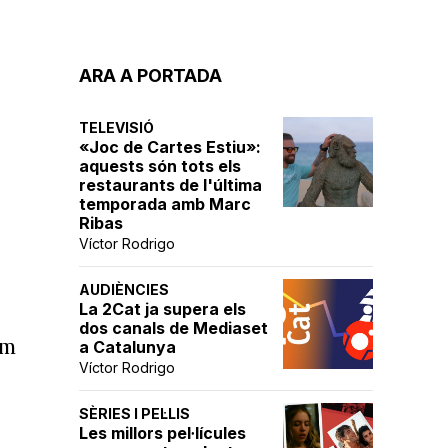
ARA A PORTADA
TELEVISIÓ
«Joc de Cartes Estiu»:
aquests són tots els
restaurants de l'última
temporada amb Marc
Ribas
Víctor Rodrigo
AUDIÈNCIES
La 2Cat ja supera els
dos canals de Mediaset
im
a Catalunya
Víctor Rodrigo
SÈRIES I PEL·LIS
Les millors pel·lícules