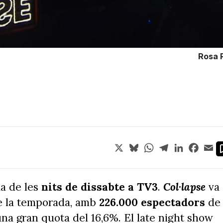
Rosa 
X
Bluesky
WhatsApp
Telegram
LinkedIn
Face
Em
la de les
nits de dissabte a TV3
.
Col·lapse
va
de la temporada, amb
226.000 espectadors
de
 una gran quota del 16,6%. El late night show