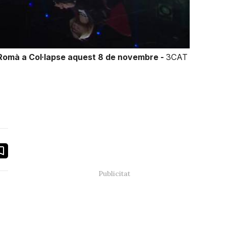
Romà a Col·lapse aquest 8 de novembre -
3CAT
book
ail