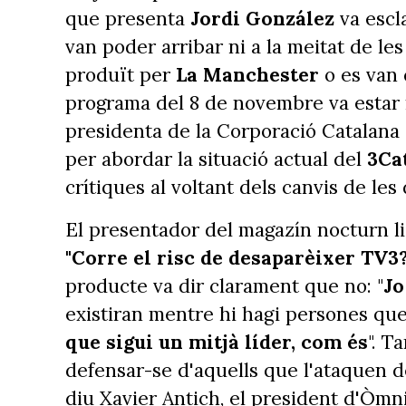
que presenta
Jordi González
va escla
van poder arribar ni a la meitat de les
produït per
La Manchester
o es van 
programa del 8 de novembre va estar 
presidenta de la Corporació Catalana
per abordar la situació actual del
3Ca
crítiques al voltant dels canvis de le
El presentador del magazín nocturn li
"Corre el risc de desaparèixer TV3?
producte va dir clarament que no: "
Jo
existiran mentre hi hagi persones qu
que sigui un mitjà líder, com és
". T
defensar-se d'aquells que l'ataquen d
diu Xavier Antich, el president d'Òmni