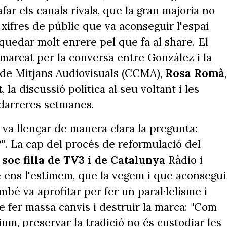
far els canals rivals, que la gran majoria no
 xifres de públic que va aconseguir l'espai
quedar molt enrere pel que fa al share. El
marcat per la conversa entre González i la
 de Mitjans Audiovisuals (CCMA),
Rosa Romà
,
t
, la discussió política al seu voltant i les
s darreres setmanes.
 va llençar de manera clara la pregunta:
"
. La cap del procés de reformulació del
 soc filla de TV3 i de Catalunya
Ràdio i
e ens l'estimem, que la vegem i que aconsegu
ambé va aprofitar per fer un paral·lelisme i
e fer massa canvis i destruir la marca: "Com
um, preservar la tradició no és custodiar les