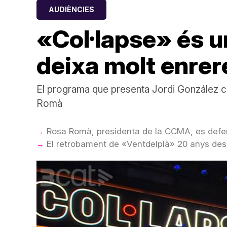
AUDIÈNCIES
«Col·lapse» és un
deixa molt enrere
El programa que presenta Jordi González co
Romà
Rosa Romà, presidenta de la CCMA, es defens
El retrobament de «Ventdelplà» 20 anys desp