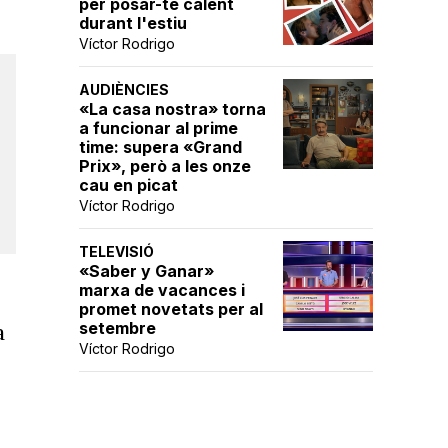
per posar-te calent
durant l'estiu
Víctor Rodrigo
AUDIÈNCIES
«La casa nostra» torna
a funcionar al prime
time: supera «Grand
Prix», però a les onze
cau en picat
Víctor Rodrigo
TELEVISIÓ
«Saber y Ganar»
marxa de vacances i
promet novetats per al
setembre
a
Víctor Rodrigo