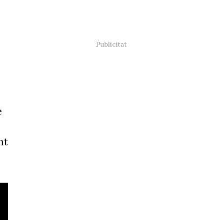
s
e
nt