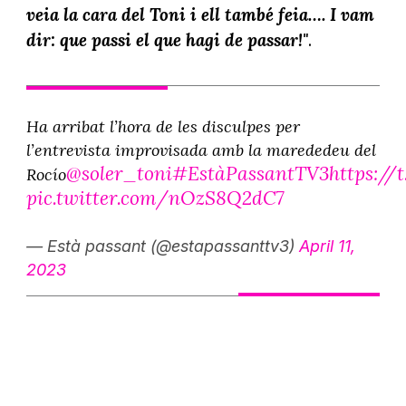
veia la cara del Toni i ell també feia…. I vam
dir: que passi el que hagi de passar!"
.
Ha arribat l’hora de les disculpes per
l’entrevista improvisada amb la marededeu del
@soler_toni
#EstàPassantTV3
https://
Rocío
pic.twitter.com/nOzS8Q2dC7
— Està passant (@estapassanttv3)
April 11,
2023