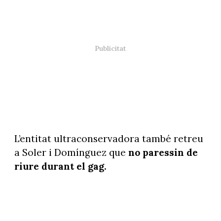
L’entitat ultraconservadora també retreu
a Soler i Domínguez que
no paressin de
riure durant el gag.
L’actriu Judit Martín caracteritzada de la Virgen del Rocío