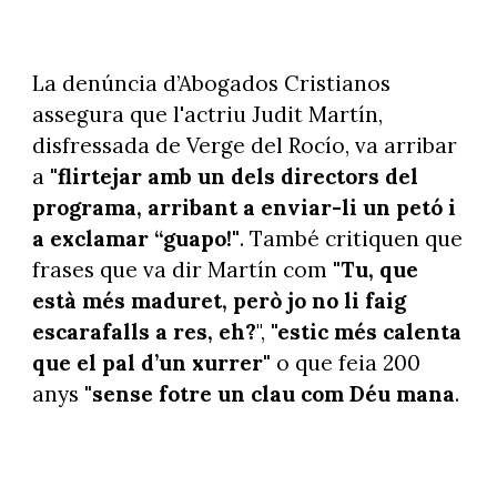
Toni Soler responent a les crítiques pel gag
La denúncia d’Abogados Cristianos
assegura que l'actriu Judit Martín,
disfressada de Verge del Rocío, va arribar
a
"flirtejar amb un dels directors del
programa, arribant a enviar-li un petó i
a exclamar “guapo!"
. També critiquen que
frases que va dir Martín com
"Tu, que
està més maduret, però jo no li faig
escarafalls a res, eh?
",
"estic més calenta
que el pal d’un xurrer"
o que feia 200
anys
"sense fotre un clau com Déu mana
.