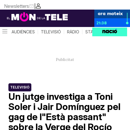
Newsletters
|
ara mateix
21:38
AUDIÈNCIES
TELEVISIÓ
RÀDIO
STAR SYSTEM
QUÈ 
TELEVISIÓ
Un jutge investiga a Toni
Soler i Jair Domínguez pel
gag de l"Està passant"
sobre la Verge del Rocío