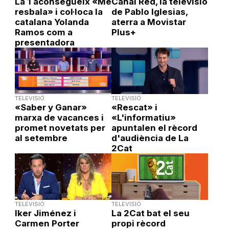
La 1 aconsegueix «Me
Canal Red, la televisió
resbala» i col·loca la
de Pablo Iglesias,
catalana Yolanda
aterra a Movistar
Ramos com a
Plus+
presentadora
TELEVISIÓ
TELEVISIÓ
«Saber y Ganar»
«Rescat» i
marxa de vacances i
«L'informatiu»
promet novetats per
apuntalen el rècord
al setembre
d'audiència de La
2Cat
TELEVISIÓ
TELEVISIÓ
Iker Jiménez i
La 2Cat bat el seu
Carmen Porter
propi rècord