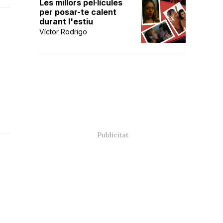
Les millors pel·lícules
per posar-te calent
durant l'estiu
Víctor Rodrigo