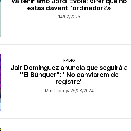
va tenir amb Jordi Évole: «Per què no
estàs davant l'ordinador?»
14/02/2025
RÀDIO
Jair Domínguez anuncia que seguirà a
"El Búnquer": "No canviarem de
registre"
Marc Larroya
29/08/2024