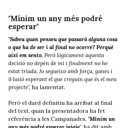
"Mínim un any més podré
esperar"
"Sabeu quan penseu que passarà alguna cosa
o que ha de ser i al final no ocorre? Perquè
així em sento.
Però lògicament aquesta
decisió no depèn de mi i finalment no he
estat triada. Jo segueixo amb força, ganes i
il·lusió esperant el que creguin que és el meu
projecte
", ha lamentat.
Però el dard definitiu ha arribat al final
del text, quan la presentadora ha fet
referència a les Campanades.
"Mínim un
any més podré esperar jajaja
", ha dit amb