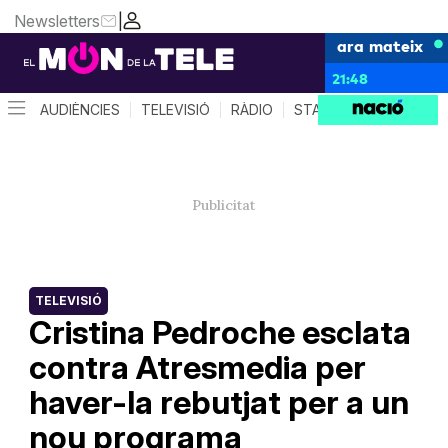
Newsletters
|
ara mateix
21:48
AUDIÈNCIES
TELEVISIÓ
RÀDIO
STAR SYSTEM
QUÈ 
TELEVISIÓ
Cristina Pedroche esclata
contra Atresmedia per
haver-la rebutjat per a un
nou programa