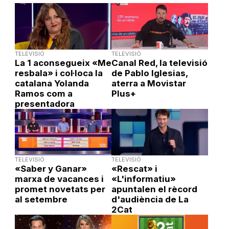
TELEVISIÓ
TELEVISIÓ
La 1 aconsegueix «Me
Canal Red, la televisió
resbala» i col·loca la
de Pablo Iglesias,
catalana Yolanda
aterra a Movistar
Ramos com a
Plus+
presentadora
TELEVISIÓ
TELEVISIÓ
«Saber y Ganar»
«Rescat» i
marxa de vacances i
«L'informatiu»
promet novetats per
apuntalen el rècord
al setembre
d'audiència de La
2Cat