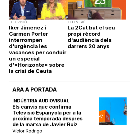
TELEVISIÓ
TELEVISIÓ
Iker Jiménez i
La 2Cat bat el seu
Carmen Porter
propi rècord
interrompen
d'audiència dels
d'urgència les
darrers 20 anys
vacances per conduir
un especial
d'«Horizonte» sobre
la crisi de Ceuta
ARA A PORTADA
INDÚSTRIA AUDIOVISUAL
Els canvis que confirma
Televisió Espanyola per a la
pròxima temporada després
de la marxa de Javier Ruiz
Víctor Rodrigo