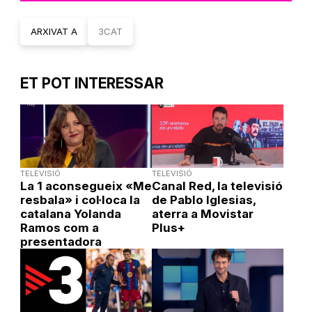
ARXIVAT A
3CAT
ET POT INTERESSAR
TELEVISIÓ
TELEVISIÓ
La 1 aconsegueix «Me
Canal Red, la televisió
resbala» i col·loca la
de Pablo Iglesias,
catalana Yolanda
aterra a Movistar
Ramos com a
Plus+
presentadora