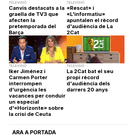
TELEVISIÓ
TELEVISIÓ
Canvis destacats a la
«Rescat» i
graella de TV3 que
«L'informatiu»
afecten la
apuntalen el rècord
pretemporada del
d'audiència de La
Barça
2Cat
TELEVISIÓ
TELEVISIÓ
Iker Jiménez i
La 2Cat bat el seu
Carmen Porter
propi rècord
interrompen
d'audiència dels
d'urgència les
darrers 20 anys
vacances per conduir
un especial
d'«Horizonte» sobre
la crisi de Ceuta
ARA A PORTADA