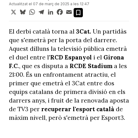
Actualitzat el 07 de març de 2025 a les 12:47
X
Bluesky
WhatsApp
Telegram
LinkedIn
Facebook
Email
El derbi català torna al
3Cat.
Un partidàs
que s'emetrà per la porta del darrere.
Aquest dilluns la televisió pública emetrà
el duel entre l
'RCD Espanyol
i el
Girona
F.C
., que es disputa a
RCDE Stadium
a les
21:00. És un enfrontament atractiu, el
primer que emetrà el 3Cat entre dos
equips catalans de primera divisió en els
darrers anys, i fruit de la renovada aposta
de TV3 per
recuperar l'esport català
de
màxim nivell, però s'emetrà per Esport3.