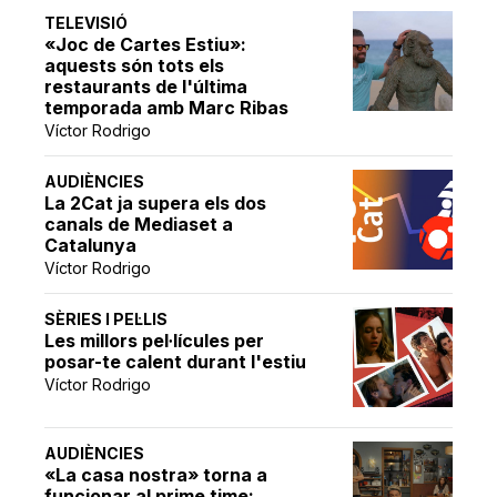
TELEVISIÓ
«Joc de Cartes Estiu»:
aquests són tots els
restaurants de l'última
temporada amb Marc Ribas
Víctor Rodrigo
AUDIÈNCIES
La 2Cat ja supera els dos
canals de Mediaset a
Catalunya
Víctor Rodrigo
SÈRIES I PEL·LIS
Les millors pel·lícules per
posar-te calent durant l'estiu
Víctor Rodrigo
AUDIÈNCIES
«La casa nostra» torna a
funcionar al prime time: