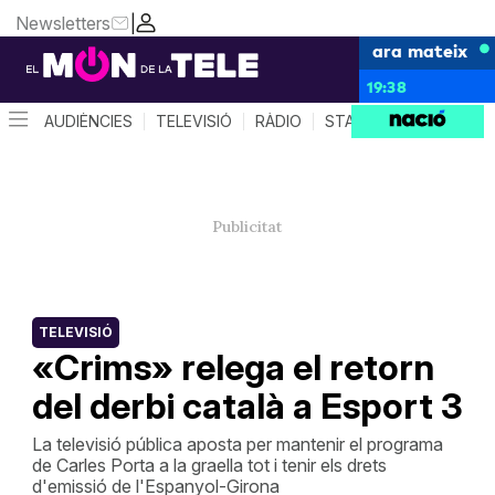
Newsletters
|
ara mateix
19:38
AUDIÈNCIES
TELEVISIÓ
RÀDIO
STAR SYSTEM
QUÈ 
TELEVISIÓ
«Crims» relega el retorn
del derbi català a Esport 3
La televisió pública aposta per mantenir el programa
de Carles Porta a la graella tot i tenir els drets
d'emissió de l'Espanyol-Girona