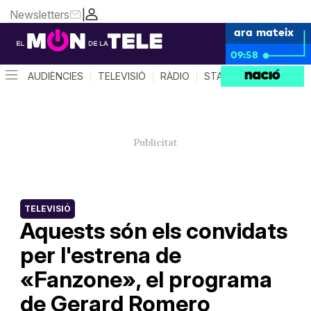
Newsletters
|
ara mateix
09:58
AUDIÈNCIES
TELEVISIÓ
RÀDIO
STAR SYSTEM
QUÈ 
TELEVISIÓ
Aquests són els convidats
per l'estrena de
«Fanzone», el programa
de Gerard Romero