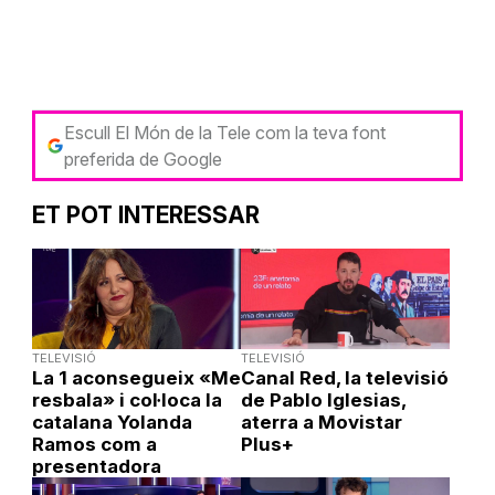
Escull El Món de la Tele com la teva font
preferida de Google
ET POT INTERESSAR
TELEVISIÓ
TELEVISIÓ
La 1 aconsegueix «Me
Canal Red, la televisió
resbala» i col·loca la
de Pablo Iglesias,
catalana Yolanda
aterra a Movistar
Ramos com a
Plus+
presentadora