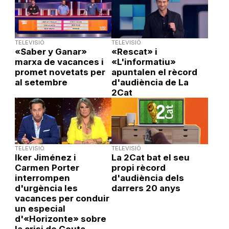
TELEVISIÓ
TELEVISIÓ
«Saber y Ganar»
«Rescat» i
marxa de vacances i
«L'informatiu»
promet novetats per
apuntalen el rècord
al setembre
d'audiència de La
2Cat
TELEVISIÓ
TELEVISIÓ
Iker Jiménez i
La 2Cat bat el seu
Carmen Porter
propi rècord
interrompen
d'audiència dels
d'urgència les
darrers 20 anys
vacances per conduir
un especial
d'«Horizonte» sobre
la crisi de Ceuta