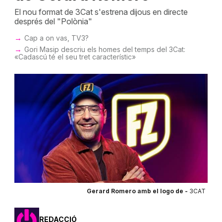
El nou format de 3Cat s'estrena dijous en directe
després del "Polònia"
Cap a on vas, TV3?
Gori Masip descriu els homes del temps del 3Cat:
«Cadascú té el seu tret característic»
Gerard Romero amb el logo de -
3CAT
REDACCIÓ