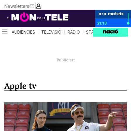
Newsletters
|
ara mateix
21:13
AUDIÈNCIES
TELEVISIÓ
RÀDIO
STAR SYSTEM
QUÈ 
apple tv