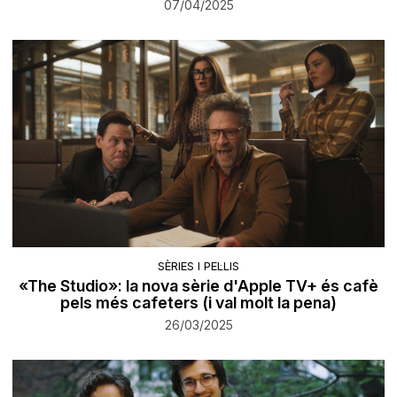
07/04/2025
SÈRIES I PEL·LIS
«The Studio»: la nova sèrie d'Apple TV+ és cafè
pels més cafeters (i val molt la pena)
26/03/2025