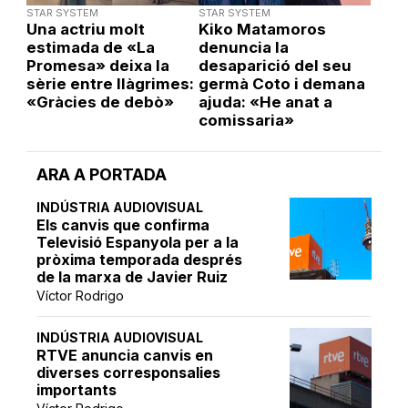
STAR SYSTEM
STAR SYSTEM
Una actriu molt
Kiko Matamoros
estimada de «La
denuncia la
Promesa» deixa la
desaparició del seu
sèrie entre llàgrimes:
germà Coto i demana
«Gràcies de debò»
ajuda: «He anat a
comissaria»
ARA A PORTADA
INDÚSTRIA AUDIOVISUAL
Els canvis que confirma
Televisió Espanyola per a la
pròxima temporada després
de la marxa de Javier Ruiz
Víctor Rodrigo
INDÚSTRIA AUDIOVISUAL
RTVE anuncia canvis en
diverses corresponsalies
importants