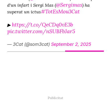
@Sergimas
d'un infart i Sergi Mas (
) ha
#TotEsMou3Cat
superat un ictus
https://t.co/QeCDq0vE3b
▶
pic.twitter.com/nSUBFbJar5
— 3Cat (@som3cat)
September 2, 2025