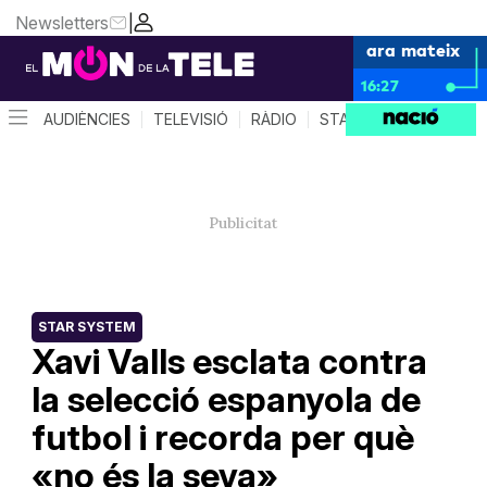
Newsletters
|
ara mateix
16:27
AUDIÈNCIES
TELEVISIÓ
RÀDIO
STAR SYSTEM
QUÈ 
STAR SYSTEM
Xavi Valls esclata contra
la selecció espanyola de
futbol i recorda per què
«no és la seva»