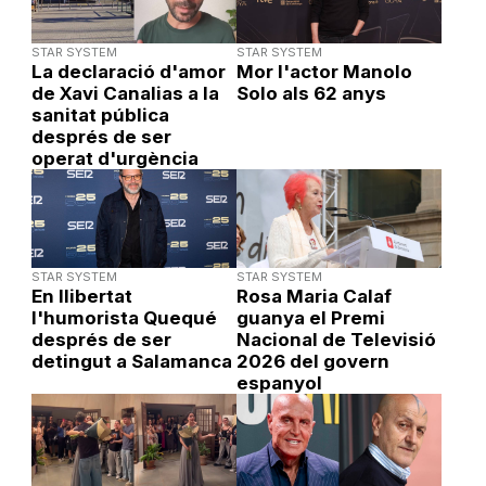
STAR SYSTEM
STAR SYSTEM
La declaració d'amor
Mor l'actor Manolo
de Xavi Canalias a la
Solo als 62 anys
sanitat pública
després de ser
operat d'urgència
STAR SYSTEM
STAR SYSTEM
En llibertat
Rosa Maria Calaf
l'humorista Quequé
guanya el Premi
després de ser
Nacional de Televisió
detingut a Salamanca
2026 del govern
espanyol