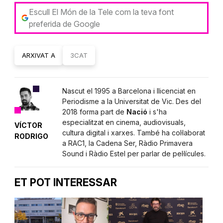
Escull El Món de la Tele com la teva font
preferida de Google
ARXIVAT A
3CAT
Nascut el 1995 a Barcelona i llicenciat en
Periodisme a la Universitat de Vic. Des del
2018 forma part de
Nació
i s'ha
especialitzat en cinema, audiovisuals,
VÍCTOR
cultura digital i xarxes. També ha col·laborat
RODRIGO
a RAC1, la Cadena Ser, Ràdio Primavera
Sound i Ràdio Estel per parlar de pel·lícules.
ET POT INTERESSAR