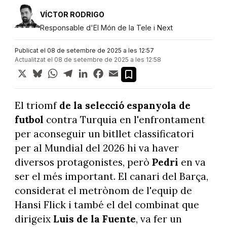
VÍCTOR RODRIGO
Responsable d'El Món de la Tele i Next
Publicat el 08 de setembre de 2025 a les 12:57
Actualitzat el 08 de setembre de 2025 a les 12:58
X
Bluesky
WhatsApp
Telegram
LinkedIn
Facebook
Email
El triomf
de la selecció espanyola de
futbol
contra Turquia en l'enfrontament
per aconseguir un bitllet classificatori
per al Mundial del 2026 hi va haver
diversos protagonistes, però
Pedri
en va
ser el més important. El canari del Barça,
considerat el metrònom de l'equip de
Hansi Flick i també el del combinat que
dirigeix
Luis de la Fuente
, va fer un