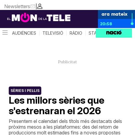
Newsletters
|
ara mateix
20:58
AUDIÈNCIES
TELEVISIÓ
RÀDIO
STAR SYSTEM
QUÈ 
SÈRIES I PEL·LIS
Les millors sèries que
s'estrenaran el 2026
Presentem el calendari dels títols més destacats dels
pròxims mesos a les plataformes: des del retorn de
produccions molt estimades fins a noves propostes