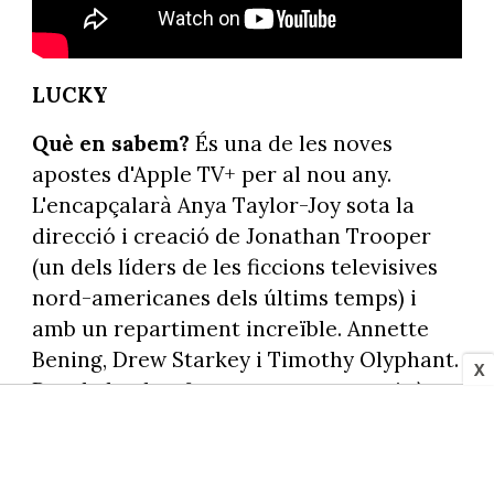
LUCKY
Què en sabem?
És una de les noves
apostes d'Apple TV+ per al nou any.
L'encapçalarà Anya Taylor-Joy sota la
direcció i creació de Jonathan Trooper
(un dels líders de les ficcions televisives
nord-americanes dels últims temps) i
amb un repartiment increïble. Annette
Bening, Drew Starkey i Timothy Olyphant.
X
Des de la plataforma ens avancen això:
"Lucky és una noia que va deixar enrere la
vida criminal en la qual es va criar, però
ara ha d'abraçar aquest costat fosc per