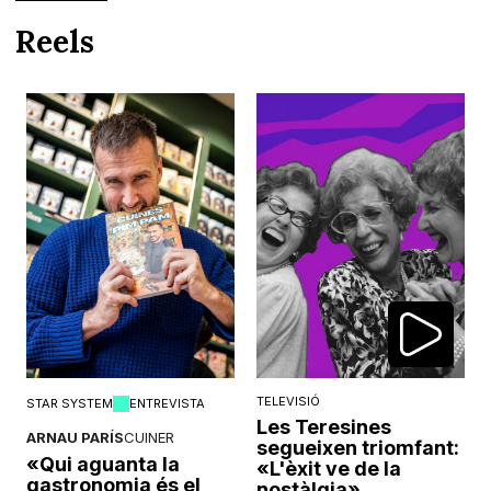
Reels
TELEVISIÓ
STAR SYSTEM
ENTREVISTA
Les Teresines
ARNAU PARÍS
CUINER
segueixen triomfant:
«Qui aguanta la
«L'èxit ve de la
gastronomia és el
nostàlgia»