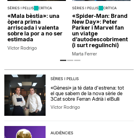
SÈRIES I PEL·LIS
CRÍTICA
SÈRIES I PEL·LIS
CRÍTICA
«Mala bèstia»: una
«Spider-Man: Brand
òpera prima
New Day»: Peter
arriscada i valenta
Parker i Marvel fan
sobre la por a no ser
un viatge
estimada
d’autodescobriment
(i surt regulinchi)
Víctor Rodrigo
Marta Ferrer
SÈRIES I PEL·LIS
«Gènesi» ja té data d'estrena: tot
el que sabem de la nova sèrie de
3Cat sobre Ferran Adrià i elBulli
Víctor Rodrigo
AUDIÈNCIES