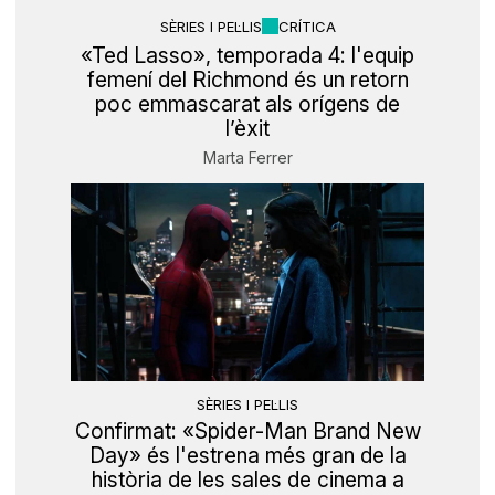
SÈRIES I PEL·LIS
CRÍTICA
«Ted Lasso», temporada 4: l'equip
femení del Richmond és un retorn
poc emmascarat als orígens de
l’èxit
Marta Ferrer
SÈRIES I PEL·LIS
Confirmat: «Spider-Man Brand New
Day» és l'estrena més gran de la
història de les sales de cinema a