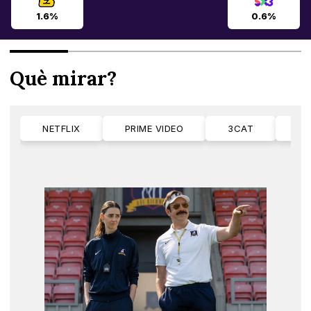
1.6%
0.6%
Què mirar?
NETFLIX
PRIME VIDEO
3CAT
M