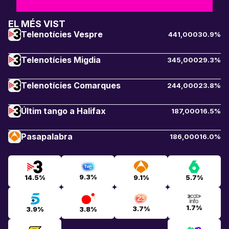
EL MÉS VIST
Telenotícies Vespre
441,000
30.9%
Telenotícies Migdia
345,000
29.3%
Telenotícies Comarques
244,000
23.8%
Últim tango a Halifax
187,000
16.5%
Pasapalabra
186,000
16.0%
9.3%
14.5%
9.1%
5.7%
1.7%
3.7%
3.9%
3.8%