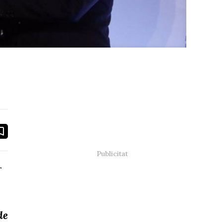
book
ail
r
de