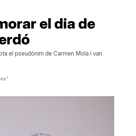
rar el dia de
perdó
sota el pseudònim de Carmen Mola i van
res"