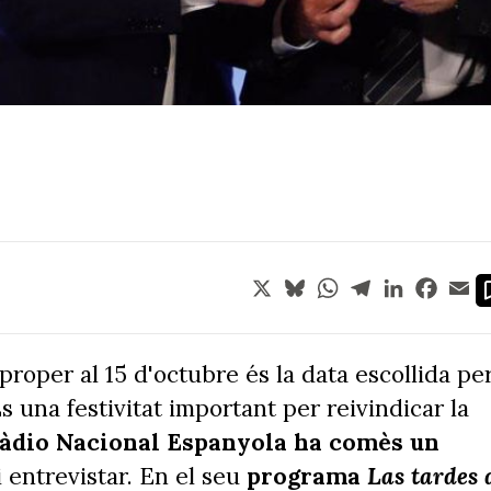
X
Bluesky
WhatsApp
Telegram
LinkedIn
Face
Em
proper al 15 d'octubre és la data escollida pe
És una festivitat important per reivindicar la
àdio Nacional Espanyola ha comès un
i entrevistar. En el seu
programa
Las tardes 