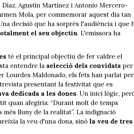
 Díaz, Agustín Martínez i Antonio Mercero-
armen Mola, per commemorar aquest dia tan
Una decisió que ha sorprès l'audiència i que 
otalment el seu objectiu
. L'emissora ha
res
té el principal objectiu de fer valdre el
osta entendre la
selecció dels convidats
per
er Lourdes Maldonado, els fets han parlat per
trevista presentant la festivitat que es
ava dedicada a les dones
. Un inici lògic, per
tit quan afegiria: “Durant molt de temps
més lluny de la realitat”. La indignació
areixia la veu d'una dona, sinó
la veu de tres