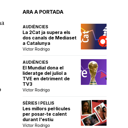
ARA A PORTADA
ha
AUDIÈNCIES
La 2Cat ja supera els
dos canals de Mediaset
a Catalunya
Víctor Rodrigo
AUDIÈNCIES
El Mundial dona el
lideratge del juliol a
TVE en detriment de
TV3
ò
Víctor Rodrigo
SÈRIES I PEL·LIS
Les millors pel·lícules
per posar-te calent
durant l'estiu
Víctor Rodrigo