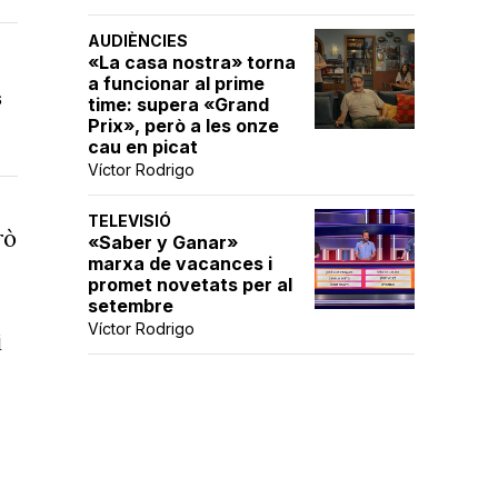
AUDIÈNCIES
«La casa nostra» torna
a funcionar al prime
s
time: supera «Grand
Prix», però a les onze
cau en picat
Víctor Rodrigo
TELEVISIÓ
rò
«Saber y Ganar»
marxa de vacances i
promet novetats per al
setembre
Víctor Rodrigo
i